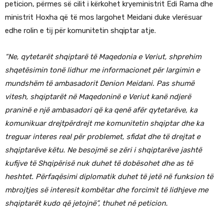
peticion, përmes së cilit i kërkohet kryeministrit Edi Rama dhe
ministrit Hoxha që të mos largohet Meidani duke vlerësuar
edhe rolin e tij për komunitetin shqiptar atje.
“Ne, qytetarët shqiptarë të Maqedonia e Veriut, shprehim
shqetësimin tonë lidhur me informacionet për largimin e
mundshëm të ambasadorit Denion Meidani. Pas shumë
vitesh, shqiptarët në Maqedoninë e Veriut kanë ndjerë
praninë e një ambasadori që ka qenë afër qytetarëve, ka
komunikuar drejtpërdrejt me komunitetin shqiptar dhe ka
treguar interes real për problemet, sfidat dhe të drejtat e
shqiptarëve këtu. Ne besojmë se zëri i shqiptarëve jashtë
kufijve të Shqipërisë nuk duhet të dobësohet dhe as të
heshtet. Përfaqësimi diplomatik duhet të jetë në funksion të
mbrojtjes së interesit kombëtar dhe forcimit të lidhjeve me
shqiptarët kudo që jetojnë”, thuhet në peticion.