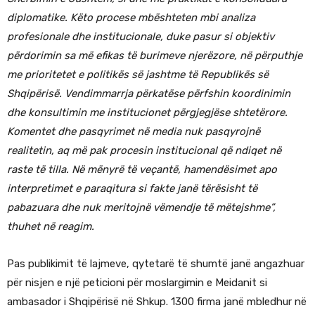
diplomatike. Këto procese mbështeten mbi analiza
profesionale dhe institucionale, duke pasur si objektiv
përdorimin sa më efikas të burimeve njerëzore, në përputhje
me prioritetet e politikës së jashtme të Republikës së
Shqipërisë. Vendimmarrja përkatëse përfshin koordinimin
dhe konsultimin me institucionet përgjegjëse shtetërore.
Komentet dhe pasqyrimet në media nuk pasqyrojnë
realitetin, aq më pak procesin institucional që ndiqet në
raste të tilla. Në mënyrë të veçantë, hamendësimet apo
interpretimet e paraqitura si fakte janë tërësisht të
pabazuara dhe nuk meritojnë vëmendje të mëtejshme”,
thuhet në reagim.
Pas publikimit të lajmeve, qytetarë të shumtë janë angazhuar
për nisjen e një peticioni për moslargimin e Meidanit si
ambasador i Shqipërisë në Shkup. 1300 firma janë mbledhur në