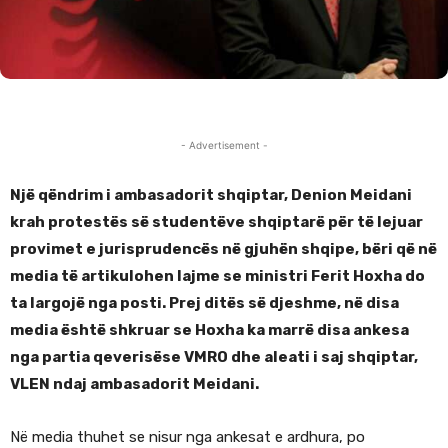
- Advertisement -
Një qëndrim i ambasadorit shqiptar, Denion Meidani
krah protestës së studentëve shqiptarë për të lejuar
provimet e jurisprudencës në gjuhën shqipe, bëri që në
media të artikulohen lajme se ministri Ferit Hoxha do
ta largojë nga posti. Prej ditës së djeshme, në disa
media është shkruar se Hoxha ka marrë disa ankesa
nga partia qeverisëse VMRO dhe aleati i saj shqiptar,
VLEN ndaj ambasadorit Meidani.
Në media thuhet se nisur nga ankesat e ardhura, po