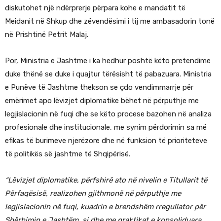
diskutohet një ndërprerje përpara kohe e mandatit të
Meidanit në Shkup dhe zëvendësimi i tij me ambasadorin tonë
në Prishtinë Petrit Malaj.
Por, Ministria e Jashtme i ka hedhur poshtë këto pretendime
duke thënë se duke i quajtur tërësisht të pabazuara. Ministria
e Punëve të Jashtme thekson se çdo vendimmarrje për
emërimet apo lëvizjet diplomatike bëhet në përputhje me
legjislacionin në fuqi dhe se këto procese bazohen në analiza
profesionale dhe institucionale, me synim përdorimin sa më
efikas të burimeve njerëzore dhe në funksion të prioriteteve
të politikës së jashtme të Shqipërisë.
“Lëvizjet diplomatike, përfshirë ato në nivelin e Titullarit të
Përfaqësisë, realizohen gjithmonë në përputhje me
legjislacionin në fuqi, kuadrin e brendshëm rregullator për
Shërbimin e Jashtëm, si dhe me praktikat e konsoliduara