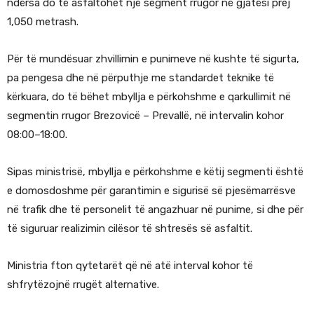
ndërsa do të asfaltohet një segment rrugor në gjatësi prej
1,050 metrash.
Për të mundësuar zhvillimin e punimeve në kushte të sigurta,
pa pengesa dhe në përputhje me standardet teknike të
kërkuara, do të bëhet mbyllja e përkohshme e qarkullimit në
segmentin rrugor Brezovicë – Prevallë, në intervalin kohor
08:00–18:00.
Sipas ministrisë, mbyllja e përkohshme e këtij segmenti është
e domosdoshme për garantimin e sigurisë së pjesëmarrësve
në trafik dhe të personelit të angazhuar në punime, si dhe për
të siguruar realizimin cilësor të shtresës së asfaltit.
Ministria fton qytetarët që në atë interval kohor të
shfrytëzojnë rrugët alternative.