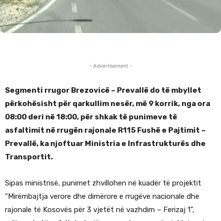
- Advertisement -
Segmenti rrugor Brezovicë – Prevallë do të mbyllet
përkohësisht për qarkullim nesër, më 9 korrik, nga ora
08:00 deri në 18:00, për shkak të punimeve të
asfaltimit në rrugën rajonale R115 Fushë e Pajtimit –
Prevallë, ka njoftuar Ministria e Infrastrukturës dhe
Transportit.
Sipas ministrisë, punimet zhvillohen në kuadër të projektit
“Mirëmbajtja verore dhe dimërore e rrugëve nacionale dhe
rajonale të Kosovës për 3 vjetët në vazhdim – Ferizaj 1”,