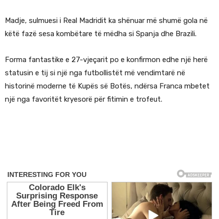
Madje, sulmuesi i Real Madridit ka shënuar më shumë gola në
këtë fazë sesa kombëtare të mëdha si Spanja dhe Brazili.
Forma fantastike e 27-vjeçarit po e konfirmon edhe një herë
statusin e tij si një nga futbollistët më vendimtarë në
historinë moderne të Kupës së Botës, ndërsa Franca mbetet
një nga favoritët kryesorë për fitimin e trofeut.