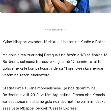
- Advertisement -
Kylian Mbappe vazhdon të shkruajë histori në Kupën e Botës.
Me golin e realizuar ndaj Paraguait në fazën e 1/8 së finales të
Botërorit, sulmuesi francez e ka çuar në 19 numrin total të
golave në këtë kompeticion, ndërsa 11 prej tyre i ka shënuar
vetëm në fazën eliminatore.
Statistikat e tij janë mbresëlënëse. Që nga debutimi në
Botërorin e vitit 2018, vetëm Argjentina, Franca dhe Kroacia
kanë realizuar më shumë gola në ndeshjet me eliminim direkt
sesa vetë Mbappe, përcjell “Gazeta Express”.