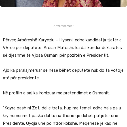
- Advertisement -
Përveç Arbëreshë Kuryeziu – Hyseni, edhe kandidatja tjetër e
VV-së për deputete, Ardian Matoshi, ka dal kundër deklaratës
së djeshme të Vjosa Osmani për pozitën e Presidentit.
Ajo ka paralajmëruar se nëse bëhet deputete nuk do ta votojë
atë për presidente.
Në profilin e saj ka ironizuar me pretendimet e Osmanit.
“Kqyre pash ni Zot, del e treta, hup me temel, edhe hala pa u
kry numerimet paska dal tu na thone qe duhet patjeter une
Presidente. Qyqja une po n’zor kokshe. Meqenese je kaq ne