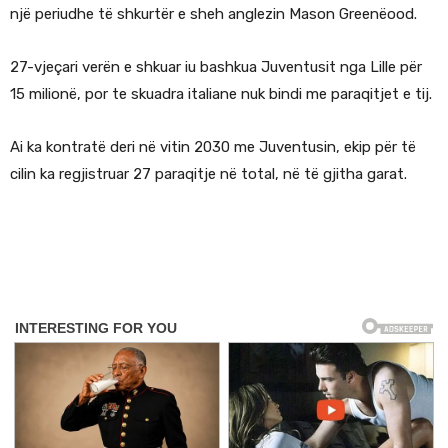
një periudhe të shkurtër e sheh anglezin Mason Greenëood.
27-vjeçari verën e shkuar iu bashkua Juventusit nga Lille për
15 milionë, por te skuadra italiane nuk bindi me paraqitjet e tij.
Ai ka kontratë deri në vitin 2030 me Juventusin, ekip për të
cilin ka regjistruar 27 paraqitje në total, në të gjitha garat.