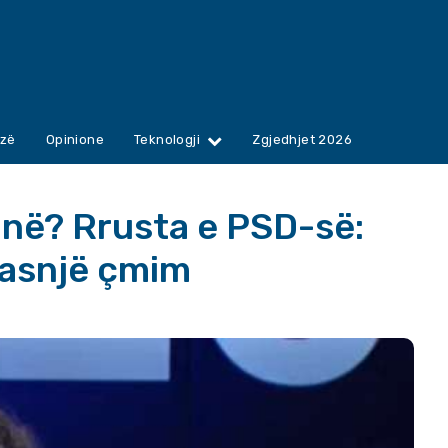
zë
Opinione
Teknologji
Zgjedhjet 2026
në? Rrusta e PSD-së:
 asnjë çmim