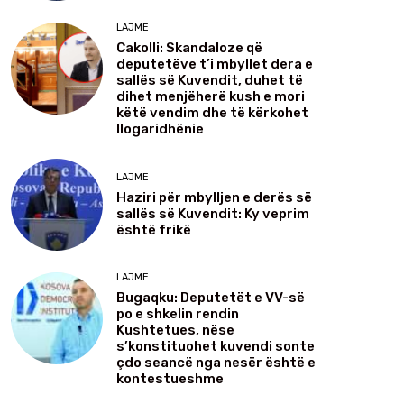
LAJME
Cakolli: Skandaloze që
deputetëve t’i mbyllet dera e
sallës së Kuvendit, duhet të
dihet menjëherë kush e mori
këtë vendim dhe të kërkohet
llogaridhënie
LAJME
Haziri për mbylljen e derës së
sallës së Kuvendit: Ky veprim
është frikë
LAJME
Bugaqku: Deputetët e VV-së
po e shkelin rendin
Kushtetues, nëse
s’konstituohet kuvendi sonte
çdo seancë nga nesër është e
kontestueshme