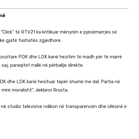
-në
”Click” të RTV21
ka kritikuar mënyrën e pjesëmarrjes së
tike gjatë fushatës zgjedhore.
 opozitare PDK dhe LDK kanë hezitim të madh për të marrë
j, paraqitet rrallë në përballje direkte.
DK dhe LDK kanë hezituar tepër shumë me dal. Partia në
mirë moralisht”, deklaroi Rrusta.
e në studio televizive ndikon në transparencën dhe cilësinë e