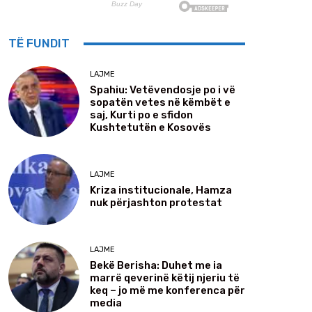
TË FUNDIT
LAJME
Spahiu: Vetëvendosje po i vë
sopatën vetes në këmbët e
saj, Kurti po e sfidon
Kushtetutën e Kosovës
LAJME
Kriza institucionale, Hamza
nuk përjashton protestat
LAJME
Bekë Berisha: Duhet me ia
marrë qeverinë këtij njeriu të
keq – jo më me konferenca për
media