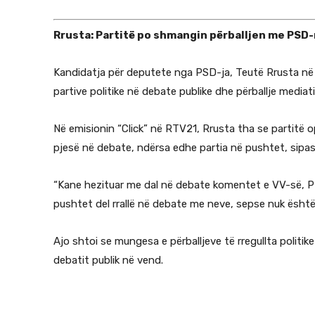
Rrusta: Partitë po shmangin përballjen me PSD
Kandidatja për deputete nga PSD-ja,
Teutë Rrusta në 
partive politike në debate publike dhe përballje media
Në emisionin “Click” në RTV21, Rrusta tha se partitë
pjesë në debate, ndërsa edhe partia në pushtet, sipas sa
“Kane hezituar me dal në debate komentet e VV-së, P
pushtet del rrallë në debate me neve, sepse nuk është 
Ajo shtoi se mungesa e përballjeve të rregullta politik
debatit publik në vend.