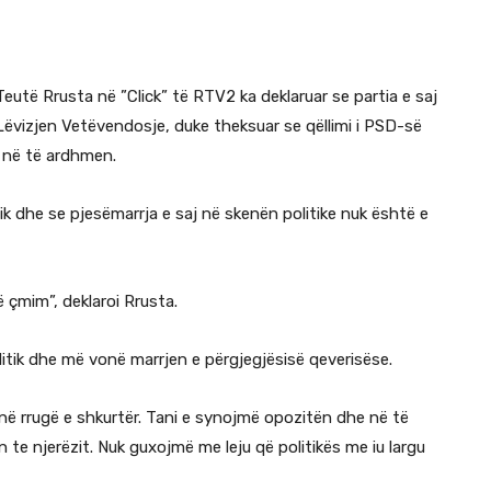
Teutë Rrusta në ”Click” të RTV2
ka deklaruar se partia e saj
vizjen Vetëvendosje, duke theksuar se qëllimi i PSD-së
n në të ardhmen.
ik dhe se pjesëmarrja e saj në skenën politike nuk është e
 çmim”, deklaroi Rrusta.
litik dhe më vonë marrjen e përgjegjësisë qeverisëse.
qenë rrugë e shkurtër. Tani e synojmë opozitën dhe në të
 te njerëzit. Nuk guxojmë me leju që politikës me iu largu