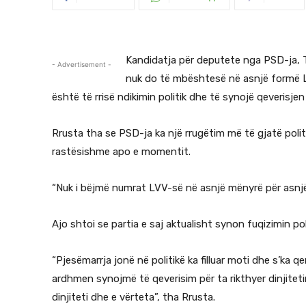
Kandidatja për deputete nga PSD-ja,
- Advertisement -
nuk do të mbështesë në asnjë formë Lë
është të rrisë ndikimin politik dhe të synojë qeverisje
Rrusta tha se PSD-ja ka një rrugëtim më të gjatë polit
rastësishme apo e momentit.
“Nuk i bëjmë numrat LVV-së në asnjë mënyrë për asnjë
Ajo shtoi se partia e saj aktualisht synon fuqizimin po
“Pjesëmarrja jonë në politikë ka filluar moti dhe s’ka 
ardhmen synojmë të qeverisim për ta rikthyer dinjitetin
dinjiteti dhe e vërteta”, tha Rrusta.