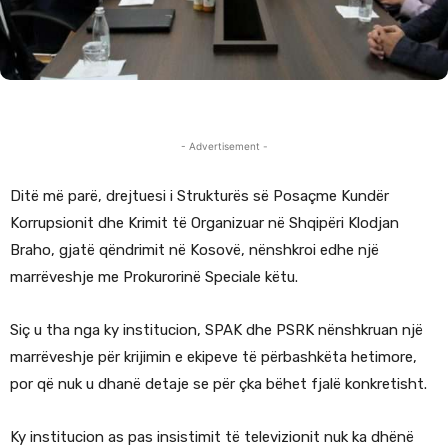
- Advertisement -
Ditë më parë, drejtuesi i Strukturës së Posaçme Kundër
Korrupsionit dhe Krimit të Organizuar në Shqipëri Klodjan
Braho, gjatë qëndrimit në Kosovë, nënshkroi edhe një
marrëveshje me Prokurorinë Speciale këtu.
Siç u tha nga ky institucion, SPAK dhe PSRK nënshkruan një
marrëveshje për krijimin e ekipeve të përbashkëta hetimore,
por që nuk u dhanë detaje se për çka bëhet fjalë konkretisht.
Ky institucion as pas insistimit të televizionit nuk ka dhënë