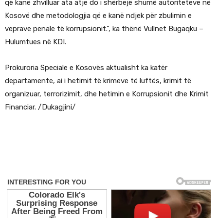
që kanë zhvilluar ata atje do i shërbejë shumë autoriteteve në
Kosovë dhe metodologjia që e kanë ndjek për zbulimin e
veprave penale të korrupsionit.”, ka thënë Vullnet Bugaqku –
Hulumtues në KDI.
Prokuroria Speciale e Kosovës aktualisht ka katër
departamente, ai i hetimit të krimeve të luftës, krimit të
organizuar, terrorizimit, dhe hetimin e Korrupsionit dhe Krimit
Financiar. /Dukagjini/