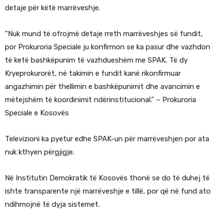
detaje për këtë marrëveshje.
“Nuk mund të ofrojmë detaje rreth marrëveshjes së fundit,
por Prokuroria Speciale ju konfirmon se ka pasur dhe vazhdon
të ketë bashkëpunim të vazhdueshëm me SPAK. Të dy
Kryeprokurorët, në takimin e fundit kanë rikonfirmuar
angazhimin për thellimin e bashkëpunimit dhe avancimin e
mëtejshëm të koordinimit ndërinstitucional.” – Prokuroria
Speciale e Kosovës
Televizioni ka pyetur edhe SPAK-un për marrëveshjen por ata
nuk kthyen përgjigje.
Në Institutin Demokratik të Kosovës thonë se do të duhej të
ishte transparente një marrëveshje e tillë, por që në fund ato
ndihmojnë të dyja sistemet.