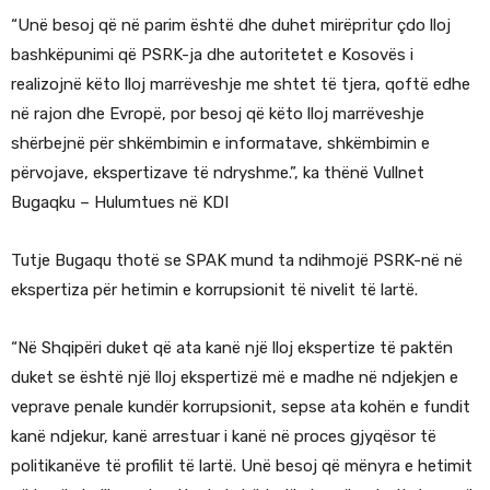
“Unë besoj që në parim është dhe duhet mirëpritur çdo lloj
bashkëpunimi që PSRK-ja dhe autoritetet e Kosovës i
realizojnë këto lloj marrëveshje me shtet të tjera, qoftë edhe
në rajon dhe Evropë, por besoj që këto lloj marrëveshje
shërbejnë për shkëmbimin e informatave, shkëmbimin e
përvojave, ekspertizave të ndryshme.”, ka thënë Vullnet
Bugaqku – Hulumtues në KDI
Tutje Bugaqu thotë se SPAK mund ta ndihmojë PSRK-në në
ekspertiza për hetimin e korrupsionit të nivelit të lartë.
“Në Shqipëri duket që ata kanë një lloj ekspertize të paktën
duket se është një lloj ekspertizë më e madhe në ndjekjen e
veprave penale kundër korrupsionit, sepse ata kohën e fundit
kanë ndjekur, kanë arrestuar i kanë në proces gjyqësor të
politikanëve të profilit të lartë. Unë besoj që mënyra e hetimit