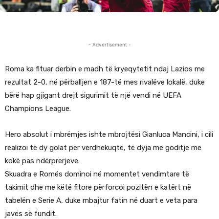
- Advertisement -
Roma ka fituar derbin e madh të kryeqytetit ndaj Lazios me
rezultat 2-0, në përballjen e 187-të mes rivalëve lokalë, duke
bërë hap gjigant drejt sigurimit të një vendi në UEFA
Champions League.
Hero absolut i mbrëmjes ishte mbrojtësi Gianluca Mancini, i cili
realizoi të dy golat për verdhekuqtë, të dyja me goditje me
kokë pas ndërprerjeve.
Skuadra e Romës dominoi në momentet vendimtare të
takimit dhe me këtë fitore përforcoi pozitën e katërt në
tabelën e Serie A, duke mbajtur fatin në duart e veta para
javës së fundit.