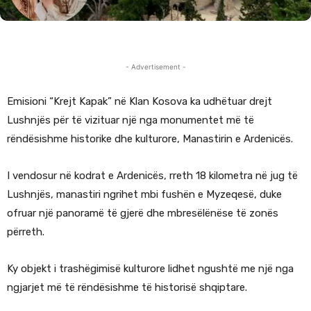
- Advertisement -
Emisioni “Krejt Kapak” në Klan Kosova ka udhëtuar drejt
Lushnjës për të vizituar një nga monumentet më të
rëndësishme historike dhe kulturore, Manastirin e Ardenicës.
I vendosur në kodrat e Ardenicës, rreth 18 kilometra në jug të
Lushnjës, manastiri ngrihet mbi fushën e Myzeqesë, duke
ofruar një panoramë të gjerë dhe mbresëlënëse të zonës
përreth.
Ky objekt i trashëgimisë kulturore lidhet ngushtë me një nga
ngjarjet më të rëndësishme të historisë shqiptare.