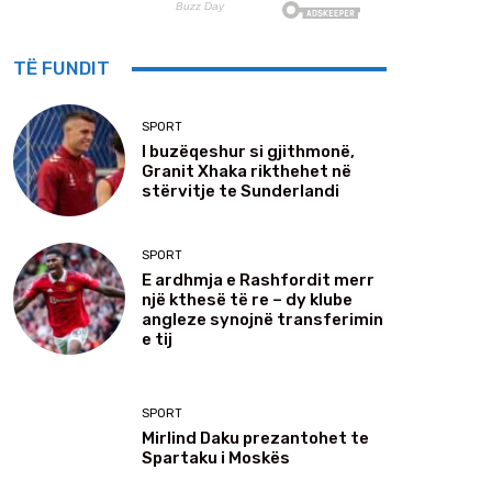
TË FUNDIT
SPORT
I buzëqeshur si gjithmonë,
Granit Xhaka rikthehet në
stërvitje te Sunderlandi
SPORT
E ardhmja e Rashfordit merr
një kthesë të re – dy klube
angleze synojnë transferimin
e tij
SPORT
Mirlind Daku prezantohet te
Spartaku i Moskës