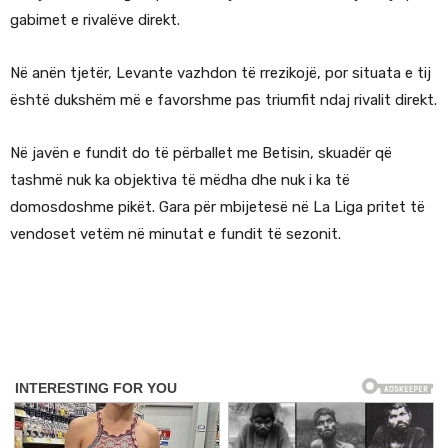
gabimet e rivalëve direkt.
Në anën tjetër, Levante vazhdon të rrezikojë, por situata e tij
është dukshëm më e favorshme pas triumfit ndaj rivalit direkt.
Në javën e fundit do të përballet me Betisin, skuadër që
tashmë nuk ka objektiva të mëdha dhe nuk i ka të
domosdoshme pikët. Gara për mbijetesë në La Liga pritet të
vendoset vetëm në minutat e fundit të sezonit.