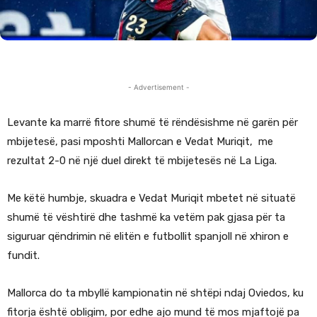
- Advertisement -
Levante ka marrë fitore shumë të rëndësishme në garën për
mbijetesë, pasi mposhti Mallorcan e Vedat Muriqit, me
rezultat 2-0 në një duel direkt të mbijetesës në La Liga.
Me këtë humbje, skuadra e Vedat Muriqit mbetet në situatë
shumë të vështirë dhe tashmë ka vetëm pak gjasa për ta
siguruar qëndrimin në elitën e futbollit spanjoll në xhiron e
fundit.
Mallorca do ta mbyllë kampionatin në shtëpi ndaj Oviedos, ku
fitorja është obligim, por edhe ajo mund të mos mjaftojë pa