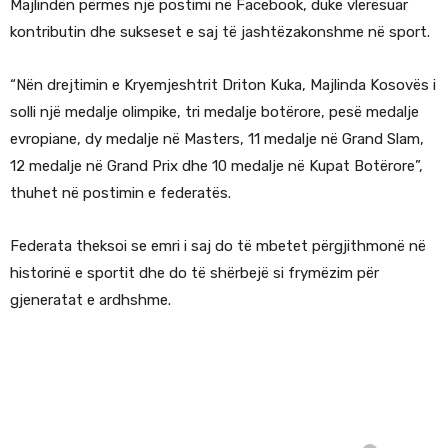
Majlindën përmes një postimi në Facebook, duke vlerësuar
kontributin dhe sukseset e saj të jashtëzakonshme në sport.
“Nën drejtimin e Kryemjeshtrit Driton Kuka, Majlinda Kosovës i
solli një medalje olimpike, tri medalje botërore, pesë medalje
evropiane, dy medalje në Masters, 11 medalje në Grand Slam,
12 medalje në Grand Prix dhe 10 medalje në Kupat Botërore”,
thuhet në postimin e federatës.
Federata theksoi se emri i saj do të mbetet përgjithmonë në
historinë e sportit dhe do të shërbejë si frymëzim për
gjeneratat e ardhshme.