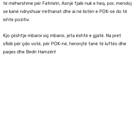
të mëhershme për Fatmirin. Asnjë fjalë nuk e heq, por, mendoj
se kanë ndryshuar rrethanat dhe ai në listën e PDK-së do të
ishte pozitiv.
Kjo çështje mbaroi siç mbaroi, jeta është e gjatë. Na pret
sfidë për çdo votë, për PDK-në, heronjtë tanë të luftës dhe
paqes dhe Bedri Hamzën!