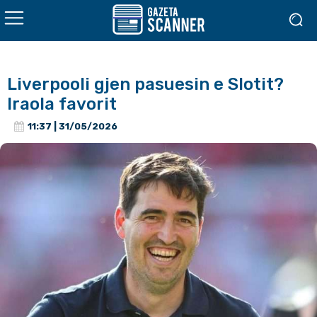
Liverpooli gjen pasuesin e Slotit?
Iraola favorit
11:37 | 31/05/2026