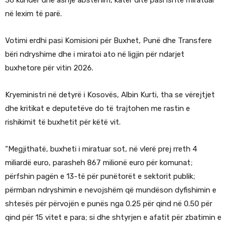
në lexim të parë.
Votimi erdhi pasi Komisioni për Buxhet, Punë dhe Transfere
bëri ndryshime dhe i miratoi ato në ligjin për ndarjet
buxhetore për vitin 2026.
Kryeministri në detyrë i Kosovës, Albin Kurti, tha se vërejtjet
dhe kritikat e deputetëve do të trajtohen me rastin e
rishikimit të buxhetit për këtë vit.
“Megjithatë, buxheti i miratuar sot, në vlerë prej rreth 4
miliardë euro, parasheh 867 milionë euro për komunat;
përfshin pagën e 13-të për punëtorët e sektorit publik;
përmban ndryshimin e nevojshëm që mundëson dyfishimin e
shtesës për përvojën e punës nga 0.25 për qind në 0.50 për
qind për 15 vitet e para; si dhe shtyrjen e afatit për zbatimin e