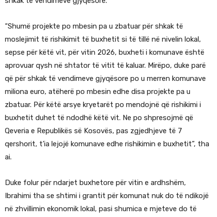
shkak të vendimeve gjyqësore.
“Shumë projekte po mbesin pa u zbatuar për shkak të
moslejimit të rishikimit të buxhetit si të tillë në nivelin lokal,
sepse për këtë vit, për vitin 2026, buxheti i komunave është
aprovuar qysh në shtator të vitit të kaluar. Mirëpo, duke parë
që për shkak të vendimeve gjyqësore po u merren komunave
miliona euro, atëherë po mbesin edhe disa projekte pa u
zbatuar. Për këtë arsye kryetarët po mendojnë që rishikimi i
buxhetit duhet të ndodhë këtë vit. Ne po shpresojmë që
Qeveria e Republikës së Kosovës, pas zgjedhjeve të 7
qershorit, t’ia lejojë komunave edhe rishikimin e buxhetit”, tha
ai.
Duke folur për ndarjet buxhetore për vitin e ardhshëm,
Ibrahimi tha se shtimi i grantit për komunat nuk do të ndikojë
në zhvillimin ekonomik lokal, pasi shumica e mjeteve do të