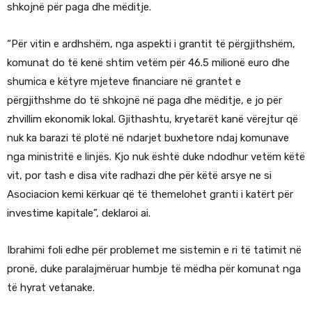
shkojnë për paga dhe mëditje.
“Për vitin e ardhshëm, nga aspekti i grantit të përgjithshëm,
komunat do të kenë shtim vetëm për 46.5 milionë euro dhe
shumica e këtyre mjeteve financiare në grantet e
përgjithshme do të shkojnë në paga dhe mëditje, e jo për
zhvillim ekonomik lokal. Gjithashtu, kryetarët kanë vërejtur që
nuk ka barazi të plotë në ndarjet buxhetore ndaj komunave
nga ministritë e linjës. Kjo nuk është duke ndodhur vetëm këtë
vit, por tash e disa vite radhazi dhe për këtë arsye ne si
Asociacion kemi kërkuar që të themelohet granti i katërt për
investime kapitale”, deklaroi ai.
Ibrahimi foli edhe për problemet me sistemin e ri të tatimit në
pronë, duke paralajmëruar humbje të mëdha për komunat nga
të hyrat vetanake.