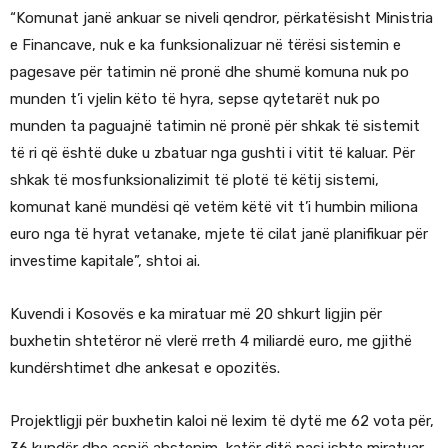
“Komunat janë ankuar se niveli qendror, përkatësisht Ministria
e Financave, nuk e ka funksionalizuar në tërësi sistemin e
pagesave për tatimin në pronë dhe shumë komuna nuk po
munden t’i vjelin këto të hyra, sepse qytetarët nuk po
munden ta paguajnë tatimin në pronë për shkak të sistemit
të ri që është duke u zbatuar nga gushti i vitit të kaluar. Për
shkak të mosfunksionalizimit të plotë të këtij sistemi,
komunat kanë mundësi që vetëm këtë vit t’i humbin miliona
euro nga të hyrat vetanake, mjete të cilat janë planifikuar për
investime kapitale”, shtoi ai.
Kuvendi i Kosovës e ka miratuar më 20 shkurt ligjin për
buxhetin shtetëror në vlerë rreth 4 miliardë euro, me gjithë
kundërshtimet dhe ankesat e opozitës.
Projektligji për buxhetin kaloi në lexim të dytë me 62 vota për,
36 kundër dhe asnjë abstenim, katër ditë pasi ishte miratuar