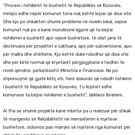
“Procesi i rishikimit të buxhetit të Republikës së Kosovës,
mirëpo edhe nëpër komunat tona nuk është lejuar që disa vite.
Dhe kjo po shkakton shumë probleme në nivelin lokal, sepse
komunat nuk po e kanë mundësinë ligjore që ta bëjnë
rishikimin e buxhetit apo vijave buxhetore, të cilat janë të
destinuara për projektet e caktuara, apo për subvencione, apo
për mallra dhe shërbime. Kjo është duke ndodhur që disa vite
dhe për këtë normal që kryetarët përgjegjësinë e hedhin te
niveli qendror, përkatësisht Ministria e Financave. Ne po
shpresojmë që gjatë këtij viti, herë dokurdo që ndodh rishikimi
i buxhetit të Republikës së Kosovës, t’u lejohet edhe
komunave ta bëjnë rishikimin e buxhetit”, deklaroi Ibrahimi.
Ai tha se shumë projekte kanë mbetur pa u realizuar për shkak
të mungesës së fleksibilitetit në menaxhimin e mjeteve
buxhetore, sidomos pas marrjes së mjeteve nga komunat për