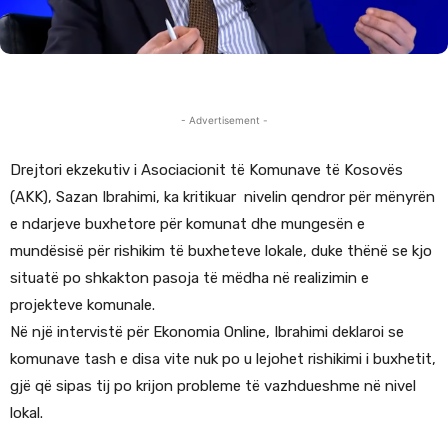
- Advertisement -
Drejtori ekzekutiv i Asociacionit të Komunave të Kosovës
(AKK), Sazan Ibrahimi, ka kritikuar nivelin qendror për mënyrën
e ndarjeve buxhetore për komunat dhe mungesën e
mundësisë për rishikim të buxheteve lokale, duke thënë se kjo
situatë po shkakton pasoja të mëdha në realizimin e
projekteve komunale.
Në një intervistë për Ekonomia Online, Ibrahimi deklaroi se
komunave tash e disa vite nuk po u lejohet rishikimi i buxhetit,
gjë që sipas tij po krijon probleme të vazhdueshme në nivel
lokal.