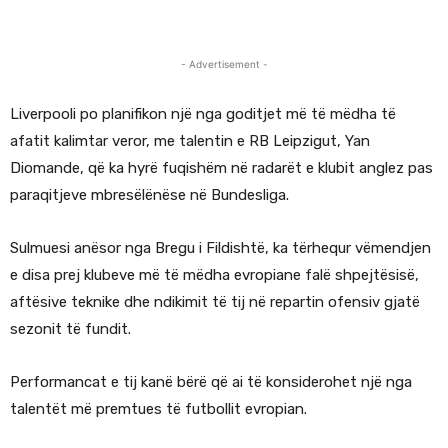
- Advertisement -
Liverpooli po planifikon një nga goditjet më të mëdha të
afatit kalimtar veror, me talentin e RB Leipzigut, Yan
Diomande, që ka hyrë fuqishëm në radarët e klubit anglez pas
paraqitjeve mbresëlënëse në Bundesliga.
Sulmuesi anësor nga Bregu i Fildishtë, ka tërhequr vëmendjen
e disa prej klubeve më të mëdha evropiane falë shpejtësisë,
aftësive teknike dhe ndikimit të tij në repartin ofensiv gjatë
sezonit të fundit.
Performancat e tij kanë bërë që ai të konsiderohet një nga
talentët më premtues të futbollit evropian.