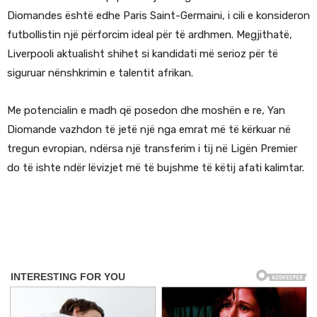
Diomandes është edhe Paris Saint-Germaini, i cili e konsideron
futbollistin një përforcim ideal për të ardhmen. Megjithatë,
Liverpooli aktualisht shihet si kandidati më serioz për të
siguruar nënshkrimin e talentit afrikan.
Me potencialin e madh që posedon dhe moshën e re, Yan
Diomande vazhdon të jetë një nga emrat më të kërkuar në
tregun evropian, ndërsa një transferim i tij në Ligën Premier
do të ishte ndër lëvizjet më të bujshme të këtij afati kalimtar.