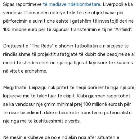
Sipas raportimeve
të mediave ndërkombëtare
, Liverpooli e ka
vendosur Diomanden në krye të listës së objektivave për
përforcimin e sulmit dhe është i gatshëm të investojë deri në
100 milionë euro për të siguruar transferimin e tij në “Anfield”.
Drejtuesit e “The Reds” e shohin futbollistin e ri si pjesë të
rëndësishme të projektit afatgjatë të klubit dhe besojnë se ai
mund të shndërrohet në një nga figurat kryesore të skuadrës
në vitet e ardhshme.
Megjithatë, Leipzigu nuk pritet të heqë dorë lehtë nga një prej
lojtarëve më të talentuar të ekipit. Klubi gjerman raportohet
se ka vendosur një çmim minimal prej 100 milionë eurosh për
të nisur bisedimet, duke e bërë këtë transferim potencialisht
një nga më të kushtueshmit e verës.
Në mesin e klubeve që po e ndjekin nga afër situatën e