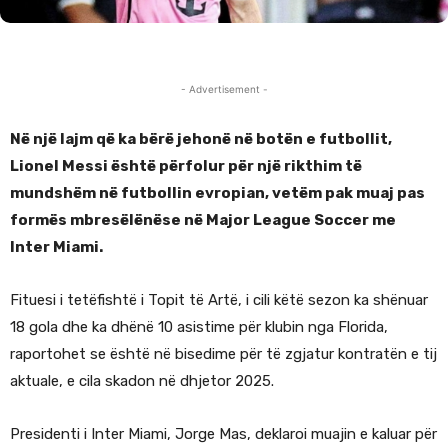
- Advertisement -
Në një lajm që ka bërë jehonë në botën e futbollit,
Lionel Messi është përfolur për një rikthim të
mundshëm në futbollin evropian, vetëm pak muaj pas
formës mbresëlënëse në Major League Soccer me
Inter Miami.
Fituesi i tetëfishtë i Topit të Artë, i cili këtë sezon ka shënuar
18 gola dhe ka dhënë 10 asistime për klubin nga Florida,
raportohet se është në bisedime për të zgjatur kontratën e tij
aktuale, e cila skadon në dhjetor 2025.
Presidenti i Inter Miami, Jorge Mas, deklaroi muajin e kaluar për