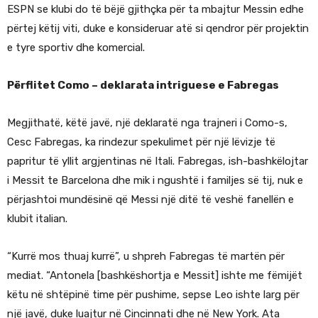
ESPN se klubi do të bëjë gjithçka për ta mbajtur Messin edhe
përtej këtij viti, duke e konsideruar atë si qendror për projektin
e tyre sportiv dhe komercial.
Përflitet Como – deklarata intriguese e Fabregas
Megjithatë, këtë javë, një deklaratë nga trajneri i Como-s,
Cesc Fabregas, ka rindezur spekulimet për një lëvizje të
papritur të yllit argjentinas në Itali. Fabregas, ish-bashkëlojtar
i Messit te Barcelona dhe mik i ngushtë i familjes së tij, nuk e
përjashtoi mundësinë që Messi një ditë të veshë fanellën e
klubit italian.
“Kurrë mos thuaj kurrë”, u shpreh Fabregas të martën për
mediat. “Antonela [bashkëshortja e Messit] ishte me fëmijët
këtu në shtëpinë time për pushime, sepse Leo ishte larg për
një javë, duke luajtur në Cincinnati dhe në New York. Ata