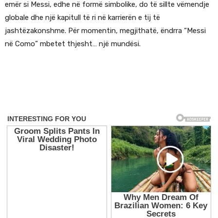
emër si Messi, edhe në formë simbolike, do të sillte vëmendje
globale dhe një kapitull të ri në karrierën e tij të
jashtëzakonshme. Për momentin, megjithatë, ëndrra “Messi
në Como” mbetet thjesht… një mundësi.