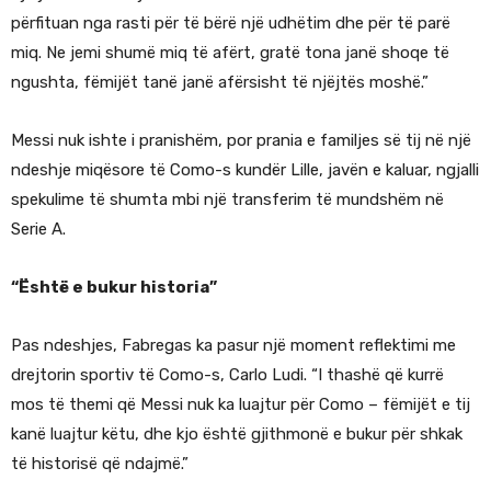
përfituan nga rasti për të bërë një udhëtim dhe për të parë
miq. Ne jemi shumë miq të afërt, gratë tona janë shoqe të
ngushta, fëmijët tanë janë afërsisht të njëjtës moshë.”
Messi nuk ishte i pranishëm, por prania e familjes së tij në një
ndeshje miqësore të Como-s kundër Lille, javën e kaluar, ngjalli
spekulime të shumta mbi një transferim të mundshëm në
Serie A.
“Është e bukur historia”
Pas ndeshjes, Fabregas ka pasur një moment reflektimi me
drejtorin sportiv të Como-s, Carlo Ludi. “I thashë që kurrë
mos të themi që Messi nuk ka luajtur për Como – fëmijët e tij
kanë luajtur këtu, dhe kjo është gjithmonë e bukur për shkak
të historisë që ndajmë.”