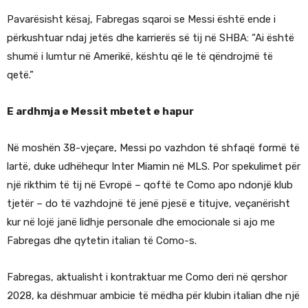
Pavarësisht kësaj, Fabregas sqaroi se Messi është ende i
përkushtuar ndaj jetës dhe karrierës së tij në SHBA: “Ai është
shumë i lumtur në Amerikë, kështu që le të qëndrojmë të
qetë.”
E ardhmja e Messit mbetet e hapur
Në moshën 38-vjeçare, Messi po vazhdon të shfaqë formë të
lartë, duke udhëhequr Inter Miamin në MLS. Por spekulimet për
një rikthim të tij në Evropë – qoftë te Como apo ndonjë klub
tjetër – do të vazhdojnë të jenë pjesë e titujve, veçanërisht
kur në lojë janë lidhje personale dhe emocionale si ajo me
Fabregas dhe qytetin italian të Como-s.
Fabregas, aktualisht i kontraktuar me Como deri në qershor
2028, ka dëshmuar ambicie të mëdha për klubin italian dhe një