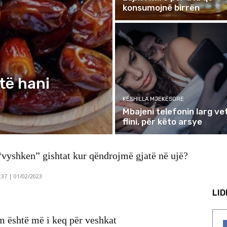
konsumojnë birrën
të hani
KËSHILLA MJEKËSORE
Mbajeni telefonin larg ve
flini, për këto arsye
“vyshken” gishtat kur qëndrojmë gjatë në ujë?
:37 | 01/02/2023
LI
 është më i keq për veshkat