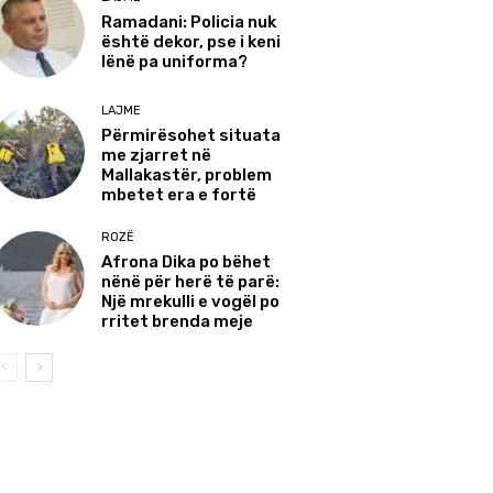
Ramadani: Policia nuk
është dekor, pse i keni
lënë pa uniforma?
LAJME
Përmirësohet situata
me zjarret në
Mallakastër, problem
mbetet era e fortë
ROZË
Afrona Dika po bëhet
nënë për herë të parë:
Një mrekulli e vogël po
rritet brenda meje