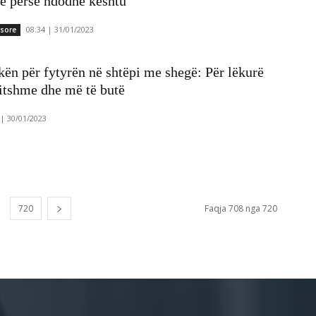
ë përse ndodhë kështu
08:34 | 31/01/2023
ësore
ën për fytyrën në shtëpi me shegë: Për lëkurë
itshme dhe më të butë
 | 30/01/2023
720
Faqja 708 nga 720