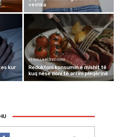
veshka
KËSHILLA MJEKËSORE
tes kur
Reduktoni konsumin e mishit të
kuq nëse doni të arrini pleqërinë
DHU