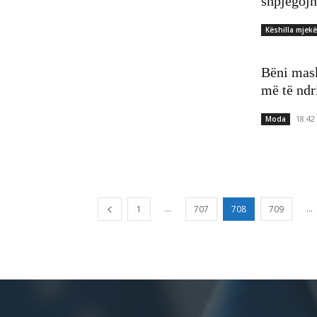
shpjegojn
Këshilla mjek
Bëni mask
më të ndr
18:42
Moda
...
...
1
707
708
709