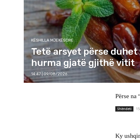
KËSHILLA MJEKËSORE
Tetë arsyet përse duhet 
hurma gjatë gjithë vitit
14:47 | 09/08/2026
Përse na 
15
Shëndeti
Ky ushqim