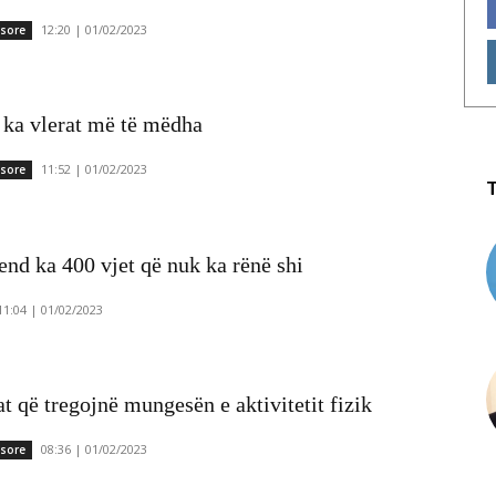
12:20 | 01/02/2023
ësore
 ka vlerat më të mëdha
11:52 | 01/02/2023
ësore
end ka 400 vjet që nuk ka rënë shi
11:04 | 01/02/2023
 që tregojnë mungesën e aktivitetit fizik
08:36 | 01/02/2023
ësore