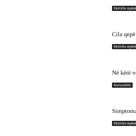
Këshilla mjek
Cila qepë
Këshilla mjek
Në këtë v
Kuriozitete
Simptomat
Këshilla mjek