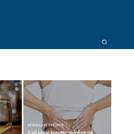
KËSHILLA MJEKËSORE
Çaji ideal kundër gurëve në