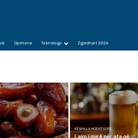
zë
Opinione
Teknologji
Zgjedhjet 2026
KËSHILLA MJEKËSORE
Lajm i mirë për ata që