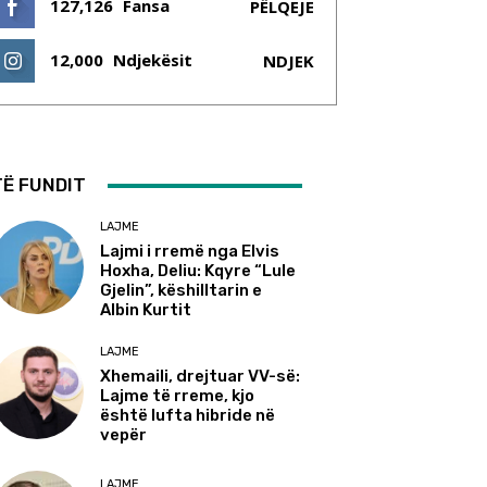
127,126
Fansa
PËLQEJE
12,000
Ndjekësit
NDJEK
TË FUNDIT
LAJME
Lajmi i rremë nga Elvis
Hoxha, Deliu: Kqyre “Lule
Gjelin”, këshilltarin e
Albin Kurtit
LAJME
Xhemaili, drejtuar VV-së:
Lajme të rreme, kjo
është lufta hibride në
vepër
LAJME