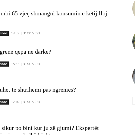
 mbi 65 vjeç shmangni konsumin e këtij lloj
18:32 | 31/01/2023
ësore
grënë qepa në darkë?
15:35 | 31/01/2023
ësore
uhet të shtrihemi pas ngrënies?
12:10 | 31/01/2023
ësore
 sikur po bini kur ju zë gjumi? Ekspertët