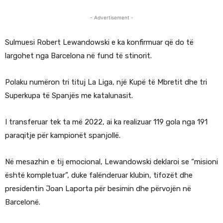
- Advertisement -
Sulmuesi Robert Lewandowski e ka konfirmuar që do të
largohet nga Barcelona në fund të stinorit.
Polaku numëron tri tituj La Liga, një Kupë të Mbretit dhe tri
Superkupa të Spanjës me katalunasit.
I transferuar tek ta më 2022, ai ka realizuar 119 gola nga 191
paraqitje për kampionët spanjollë.
Në mesazhin e tij emocional, Lewandowski deklaroi se “misioni
është kompletuar”, duke falënderuar klubin, tifozët dhe
presidentin Joan Laporta për besimin dhe përvojën në
Barcelonë.