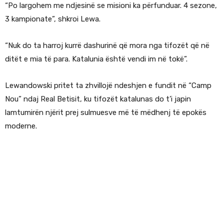
“Po largohem me ndjesinë se misioni ka përfunduar. 4 sezone,
3 kampionate”, shkroi Lewa.
“Nuk do ta harroj kurrë dashurinë që mora nga tifozët që në
ditët e mia të para. Katalunia është vendi im në tokë”.
Lewandowski pritet ta zhvillojë ndeshjen e fundit në “Camp
Nou” ndaj Real Betisit, ku tifozët katalunas do t’i japin
lamtumirën njërit prej sulmuesve më të mëdhenj të epokës
moderne.