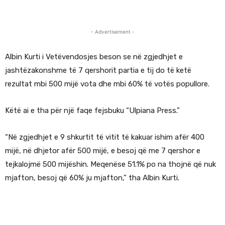
- Advertisement -
Albin Kurti i Vetëvendosjes beson se në zgjedhjet e
jashtëzakonshme të 7 qershorit partia e tij do të ketë
rezultat mbi 500 mijë vota dhe mbi 60% të votës popullore.
Këtë ai e tha për një faqe fejsbuku “Ulpiana Press.”
“Në zgjedhjet e 9 shkurtit të vitit të kakuar ishim afër 400
mijë, në dhjetor afër 500 mijë, e besoj që me 7 qershor e
tejkalojmë 500 mijëshin. Meqenëse 51.1% po na thojnë që nuk
mjafton, besoj që 60% ju mjafton,” tha Albin Kurti.