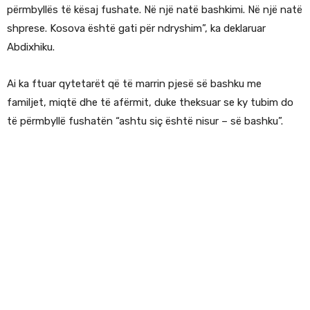
përmbyllës të kësaj fushate. Në një natë bashkimi. Në një natë
shprese. Kosova është gati për ndryshim”, ka deklaruar
Abdixhiku.
Ai ka ftuar qytetarët që të marrin pjesë së bashku me
familjet, miqtë dhe të afërmit, duke theksuar se ky tubim do
të përmbyllë fushatën “ashtu siç është nisur – së bashku”.