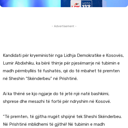
- Advertisement -
Kandidati për kryeministër nga Lidhja Demokratike e Kosovës,
Lumir Abdixhiku, ka bërë thirrje për pjesëmarrje në tubimin e
madh përmbyllës të fushatës, që do të mbahet të premten
në Sheshin “Skënderbeu” në Prishtinë.
Ai ka thënë se kjo ngjarje do të jetë një natë bashkimi,
shprese dhe mesazhi të fortë për ndryshim në Kosovë.
“Të premten, të gjitha rrugët shpijnë tek Sheshi Skënderbeu.
Në Prishtinë mblidhemi të gjithë! Në tubimin e madh