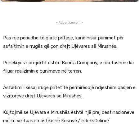
- Advertisement -
Pas një periudhe të gjatë pritjeje, kanë nisur punimet për
asfaltimin e rrugës që çon drejt Ujëvares së Mirushës.
Punëkryes i projektit është Benita Company, e cila tashmë ka
filluar realizimin e punimeve në terren.
Asfaltimi i kësaj rruge pritet të përmirësojë ndjeshëm qasjen e
vizitorëve drejt Ujëvarës së Mirushës.
Kujtojmë se Ujëvara e Mirushës është një prej destinacioneve
më të vizituara turistike në Kosovë./IndeksOnline/