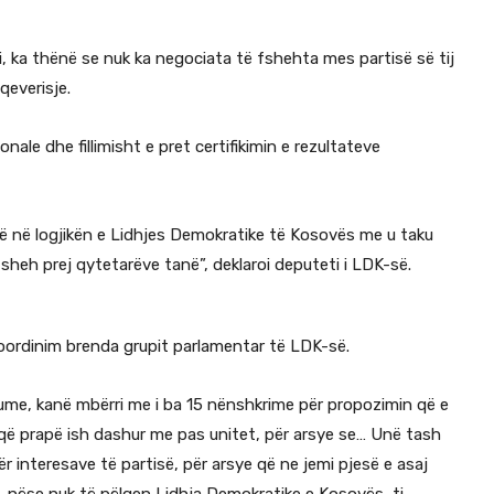
i, ka thënë se nuk ka negociata të fshehta mes partisë së tij
everisje.
nale dhe fillimisht e pret certifikimin e rezultateve
ë në logjikën e Lidhjes Demokratike të Kosovës me u taku
heh prej qytetarëve tanë”, deklaroi deputeti i LDK-së.
a koordinim brenda grupit parlamentar të LDK-së.
lume, kanë mbërri me i ba 15 nënshkrime për propozimin që e
 që prapë ish dashur me pas unitet, për arsye se… Unë tash
 interesave të partisë, për arsye që ne jemi pjesë e asaj
, nëse nuk të pëlqen Lidhja Demokratike e Kosovës, ti