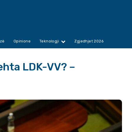
zë
Opinione
Teknologji
Zgjedhjet 2026
hehta LDK-VV? –