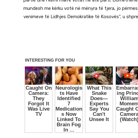
mundesh me kërku votë në mënyra të tjera, jo përmes
venimeve të Lidhjes Demokratike të Kosovës”, u shpreh