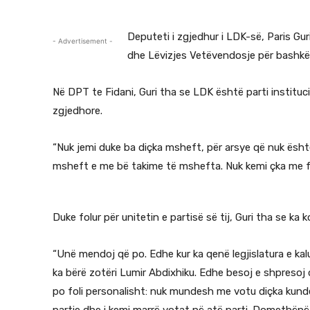
Deputeti i zgjedhur i LDK-së, Paris Gur
- Advertisement -
dhe Lëvizjes Vetëvendosje për bashkëq
Në DPT te Fidani, Guri tha se LDK është parti institucio
zgjedhore.
“Nuk jemi duke ba diçka msheft, për arsye që nuk ësht
msheft e me bë takime të mshefta. Nuk kemi çka me fs
Duke folur për unitetin e partisë së tij, Guri tha se k
“Unë mendoj që po. Edhe kur ka qenë legjislatura e ka
ka bërë zotëri Lumir Abdixhiku. Edhe besoj e shpresoj
po foli personalisht: nuk mundesh me votu diçka kundër
partie dhe i kemi marrë votat në atë parti. Domethënë