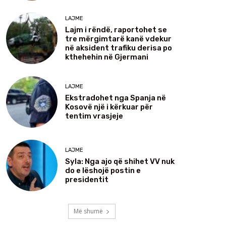
LAJME
Lajm i rëndë, raportohet se
tre mërgimtarë kanë vdekur
në aksident trafiku derisa po
kthehehin në Gjermani
LAJME
Ekstradohet nga Spanja në
Kosovë një i kërkuar për
tentim vrasjeje
LAJME
Syla: Nga ajo që shihet VV nuk
do e lëshojë postin e
presidentit
Më shumë