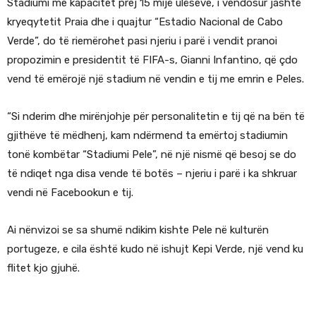
Stadiumi me kapacitet prej 15 mijë ulëseve, i vendosur jashtë
kryeqytetit Praia dhe i quajtur “Estadio Nacional de Cabo
Verde”, do të riemërohet pasi njeriu i parë i vendit pranoi
propozimin e presidentit të FIFA-s, Gianni Infantino, që çdo
vend të emërojë një stadium në vendin e tij me emrin e Peles.
“Si nderim dhe mirënjohje për personalitetin e tij që na bën të
gjithëve të mëdhenj, kam ndërmend ta emërtoj stadiumin
tonë kombëtar “Stadiumi Pele”, në një nismë që besoj se do
të ndiqet nga disa vende të botës – njeriu i parë i ka shkruar
vendi në Facebookun e tij.
Ai nënvizoi se sa shumë ndikim kishte Pele në kulturën
portugeze, e cila është kudo në ishujt Kepi Verde, një vend ku
flitet kjo gjuhë.