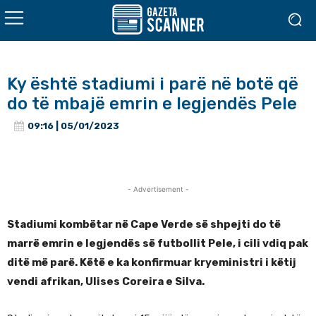
Ky është stadiumi i parë në botë që
do të mbajë emrin e legjendës Pele
09:16 | 05/01/2023
- Advertisement -
Stadiumi kombëtar në Cape Verde së shpejti do të
marrë emrin e legjendës së futbollit Pele, i cili vdiq pak
ditë më parë. Këtë e ka konfirmuar kryeministri i këtij
vendi afrikan, Ulises Coreira e Silva.