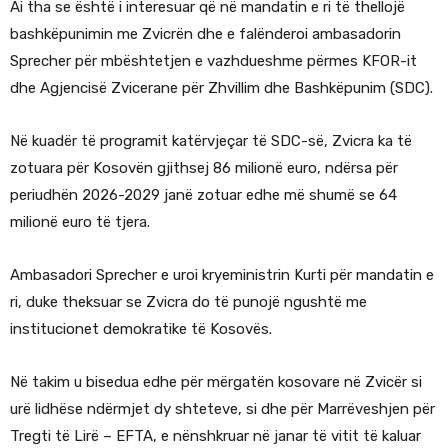
Ai tha se është i interesuar që në mandatin e ri të thellojë
bashkëpunimin me Zvicrën dhe e falënderoi ambasadorin
Sprecher për mbështetjen e vazhdueshme përmes KFOR-it
dhe Agjencisë Zvicerane për Zhvillim dhe Bashkëpunim (SDC).
Në kuadër të programit katërvjeçar të SDC-së, Zvicra ka të
zotuara për Kosovën gjithsej 86 milionë euro, ndërsa për
periudhën 2026-2029 janë zotuar edhe më shumë se 64
milionë euro të tjera.
Ambasadori Sprecher e uroi kryeministrin Kurti për mandatin e
ri, duke theksuar se Zvicra do të punojë ngushtë me
institucionet demokratike të Kosovës.
Në takim u bisedua edhe për mërgatën kosovare në Zvicër si
urë lidhëse ndërmjet dy shteteve, si dhe për Marrëveshjen për
Tregti të Lirë – EFTA, e nënshkruar në janar të vitit të kaluar