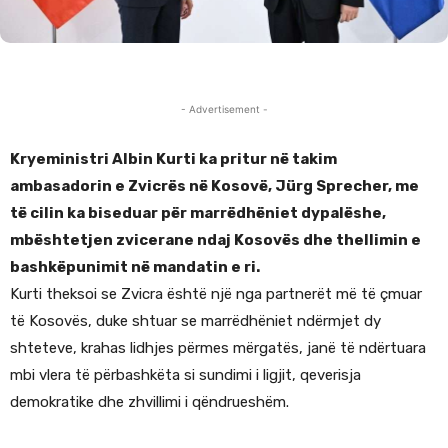
- Advertisement -
Kryeministri Albin Kurti ka pritur në takim
ambasadorin e Zvicrës në Kosovë, Jürg Sprecher, me
të cilin ka biseduar për marrëdhëniet dypalëshe,
mbështetjen zvicerane ndaj Kosovës dhe thellimin e
bashkëpunimit në mandatin e ri.
Kurti theksoi se Zvicra është një nga partnerët më të çmuar
të Kosovës, duke shtuar se marrëdhëniet ndërmjet dy
shteteve, krahas lidhjes përmes mërgatës, janë të ndërtuara
mbi vlera të përbashkëta si sundimi i ligjit, qeverisja
demokratike dhe zhvillimi i qëndrueshëm.