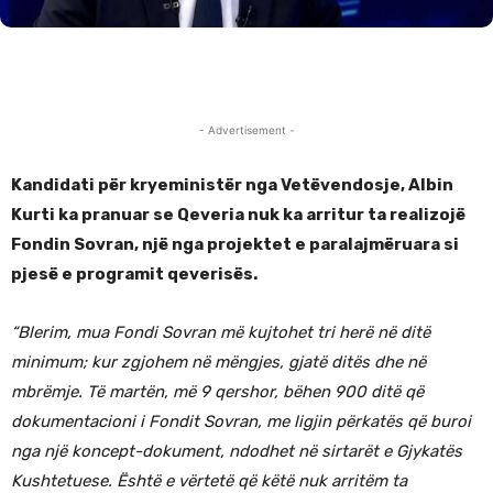
- Advertisement -
Kandidati për kryeministër nga Vetëvendosje, Albin
Kurti ka pranuar se Qeveria nuk ka arritur ta realizojë
Fondin Sovran, një nga projektet e paralajmëruara si
pjesë e programit qeverisës.
“Blerim, mua Fondi Sovran më kujtohet tri herë në ditë
minimum; kur zgjohem në mëngjes, gjatë ditës dhe në
mbrëmje. Të martën, më 9 qershor, bëhen 900 ditë që
dokumentacioni i Fondit Sovran, me ligjin përkatës që buroi
nga një koncept-dokument, ndodhet në sirtarët e Gjykatës
Kushtetuese. Është e vërtetë që këtë nuk arritëm ta