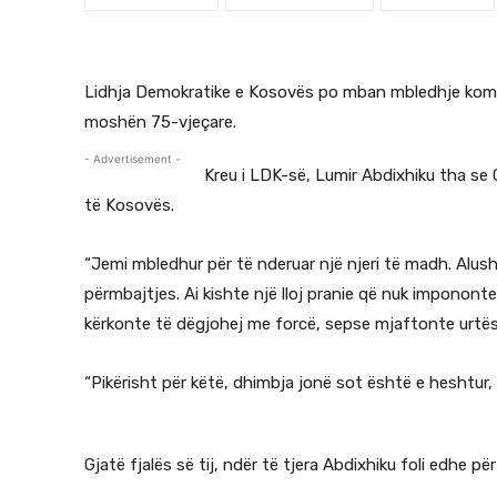
Lidhja Demokratike e Kosovës po mban mbledhje komemo
moshën 75-vjeçare.
- Advertisement -
Kreu i LDK-së, Lumir Abdixhiku tha se G
të Kosovës.
“Jemi mbledhur për të nderuar një njeri të madh. Alush Ga
përmbajtjes. Ai kishte një lloj pranie që nuk impononte,
kërkonte të dëgjohej me forcë, sepse mjaftonte urtësia
“Pikërisht për këtë, dhimbja jonë sot është e heshtur,
Gjatë fjalës së tij, ndër të tjera Abdixhiku foli edhe p