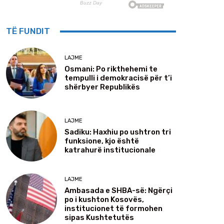
TË FUNDIT
LAJME
Osmani: Po rikthehemi te
tempulli i demokracisë për t’i
shërbyer Republikës
LAJME
Sadiku: Haxhiu po ushtron tri
funksione, kjo është
katrahurë institucionale
LAJME
Ambasada e SHBA-së: Ngërçi
po i kushton Kosovës,
institucionet të formohen
sipas Kushtetutës