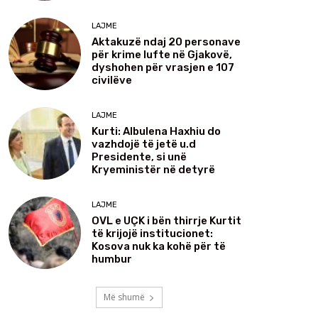
LAJME
Aktakuzë ndaj 20 personave
për krime lufte në Gjakovë,
dyshohen për vrasjen e 107
civilëve
LAJME
Kurti: Albulena Haxhiu do
vazhdojë të jetë u.d
Presidente, si unë
Kryeministër në detyrë
LAJME
OVL e UÇK i bën thirrje Kurtit
të krijojë institucionet:
Kosova nuk ka kohë për të
humbur
Më shumë