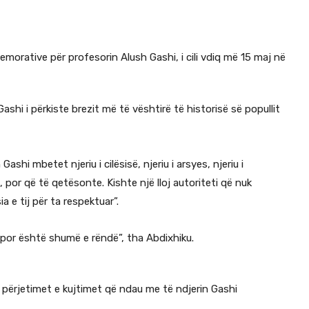
rative për profesorin Alush Gashi, i cili vdiq më 15 maj në
ashi i përkiste brezit më të vështirë të historisë së popullit
shi mbetet njeriu i cilësisë, njeriu i arsyes, njeriu i
 por që të qetësonte. Kishte një lloj autoriteti që nuk
 e tij për ta respektuar”.
 por është shumë e rëndë”, tha Abdixhiku.
ër përjetimet e kujtimet që ndau me të ndjerin Gashi