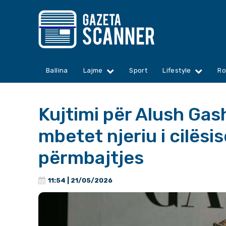
Ballina
Lajme
Sport
Lifestyle
Ro
Kujtimi për Alush Gash
mbetet njeriu i cilësis
përmbajtjes
11:54 | 21/05/2026