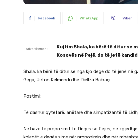
Facebook
WhatsApp
Viber
Kujtim Shala, ka bërë të ditur se
- Advertisement -
Kosovës në Pejë, do të jetë kandid
Shala, ka bërë të ditur se nga kjo degë do të jenë në 
Gega, Jeton Kelmendi dhe Diellza Bakraçi.
Postimi:
Të dashur qytetarë, anëtarë dhe simpatizantë të Lid
Në bazë të propozimit të Degës së Pejës, në zgjedhjet
kolegët e degës sime për propozimin dhe për mbështe