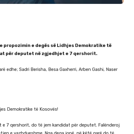
 me propozimin e degës së Lidhjes Demokratike të
at për deputet në zgjedhjet e 7 qershorit.
garë edhe; Sadri Berisha, Besa Gaxherri, Arben Gashi, Naser
hjes Demokratike të Kosovës!
 e 7 qershorit, do të jem kandidat për deputet. Falënderoj
tjen e vazhdueshme. Nga dega jonë, në këtë garë do të