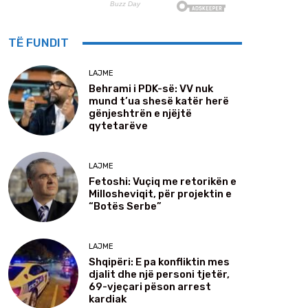
TË FUNDIT
LAJME
Behrami i PDK-së: VV nuk
mund t’ua shesë katër herë
gënjeshtrën e njëjtë
qytetarëve
LAJME
Fetoshi: Vuçiq me retorikën e
Millosheviqit, për projektin e
“Botës Serbe”
LAJME
Shqipëri: E pa konfliktin mes
djalit dhe një personi tjetër,
69-vjeçari pëson arrest
kardiak