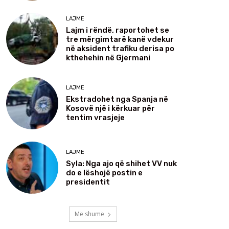
LAJME
Lajm i rëndë, raportohet se
tre mërgimtarë kanë vdekur
në aksident trafiku derisa po
kthehehin në Gjermani
LAJME
Ekstradohet nga Spanja në
Kosovë një i kërkuar për
tentim vrasjeje
LAJME
Syla: Nga ajo që shihet VV nuk
do e lëshojë postin e
presidentit
Më shumë