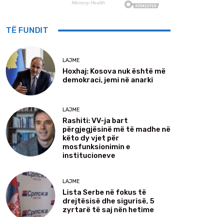
TË FUNDIT
LAJME
Hoxhaj: Kosova nuk është më
demokraci, jemi në anarki
LAJME
Rashiti: VV-ja bart
përgjegjësinë më të madhe në
këto dy vjet për
mosfunksionimin e
institucioneve
LAJME
Lista Serbe në fokus të
drejtësisë dhe sigurisë, 5
zyrtarë të saj nën hetime