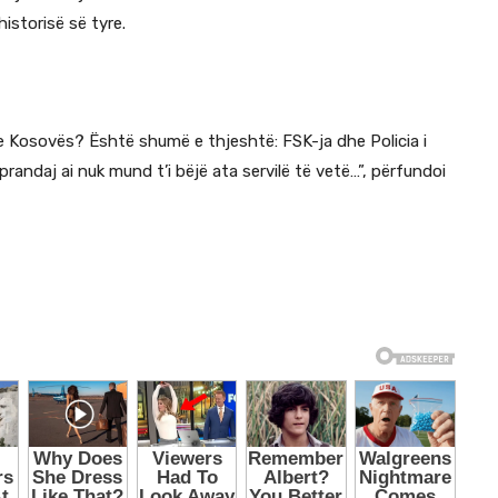
historisë së tyre.
 e Kosovës? Është shumë e thjeshtë: FSK-ja dhe Policia i
prandaj ai nuk mund t’i bëjë ata servilë të vetë…”, përfundoi