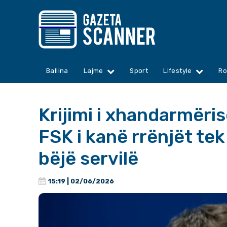
Ballina
Lajme
Sport
Lifestyle
Ro
Krijimi i xhandarmëris
FSK i kanë rrënjët tek
bëjë servilë
15:19 | 02/06/2026