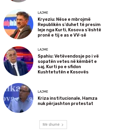
LAJME
Kryeziu: Nëse e mbrojmë
Republikën s’duhet të presim
leje nga Kurti, Kosova s’është
pronë e tij e as e VV-së
LAJME
Spahiu: Vetëvendosje po i vë
sopatën vetes në këmbët e
saj, Kurti po e sfidon
Kushtetutën e Kosovës
LAJME
Kriza institucionale, Hamza
nuk përjashton protestat
Më shumë