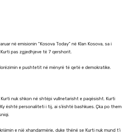
klaruar në emisionin “Kosova Today” në Klan Kosova, sa i
n Kurti pas zgjedhjeve të 7 qershorit.
dorëzimin e pushtetit në mënyrë të qetë e demokratike.
 Kurti nuk shkon në shtëpi vullnetarisht e paqësisht. Kurti
 Ky është personaliteti i tij, ai s’është bashkues. Çka po them
niqi.
krijimin e një xhandarmërie, duke thënë se Kurti nuk mund t’i