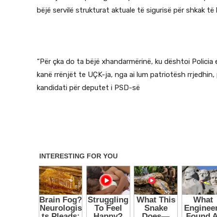
bëjë servilë strukturat aktuale të sigurisë për shkak të 
“Për çka do ta bëjë xhandarmërinë, ku dështoi Policia
kanë rrënjët te UÇK-ja, nga ai lum patriotësh rrjedhin, 
kandidati për deputet i PSD-së