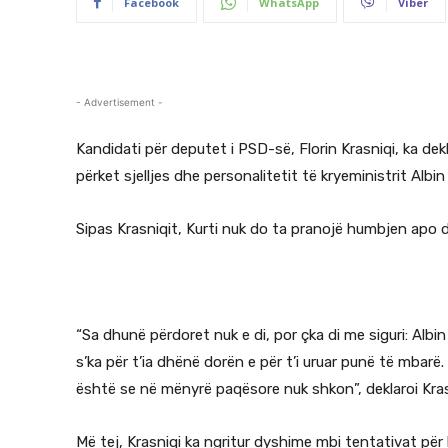
Facebook
WhatsApp
Viber
- Advertisement -
Kandidati për deputet i PSD-së, Florin Krasniqi, ka de
përket sjelljes dhe personalitetit të kryeministrit Albi
Sipas Krasniqit, Kurti nuk do ta pranojë humbjen apo 
“Sa dhunë përdoret nuk e di, por çka di me siguri: Albin
s’ka për t’ia dhënë dorën e për t’i uruar punë të mbarë.
është se në mënyrë paqësore nuk shkon”, deklaroi Kras
Më tej, Krasniqi ka ngritur dyshime mbi tentativat për 