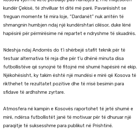
kundër Çekisë, të zhvilluar tri ditë më parë. Pavarësisht se
treguan momente të mira loje, “Dardanët” nuk arritën të
shmangnin humbjen ndaj një kundërshtari cilësor, duke lënë
hapësirë për përmirësime në repartet e ndryshme të skuadrës.
Ndeshja ndaj Andorrës do t’i shërbejë stafit teknik për të
testuar alternativa të reja dhe për t’u dhënë minuta disa
futbollistëve që synojnë të fitojnë më shumë hapësirë në ekip.
Njëkohësisht, ky takim është një mundësi e mirë që Kosova të
rikthehet te rezultatet pozitive dhe të rrisë besimin para
sfidave të ardhshme zyrtare.
Atmosfera në kampin e Kosovës raportohet të jetë shumë e
mirë, ndërsa futbollistët janë të motivuar për të dhuruar një
paraqitje të suksesshme para publikut në Prishtinë.