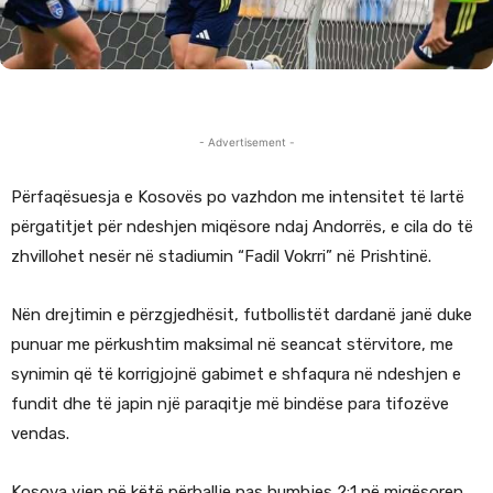
- Advertisement -
Përfaqësuesja e Kosovës po vazhdon me intensitet të lartë
përgatitjet për ndeshjen miqësore ndaj Andorrës, e cila do të
zhvillohet nesër në stadiumin “Fadil Vokrri” në Prishtinë.
Nën drejtimin e përzgjedhësit, futbollistët dardanë janë duke
punuar me përkushtim maksimal në seancat stërvitore, me
synimin që të korrigjojnë gabimet e shfaqura në ndeshjen e
fundit dhe të japin një paraqitje më bindëse para tifozëve
vendas.
Kosova vjen në këtë përballje pas humbjes 2:1 në miqësoren