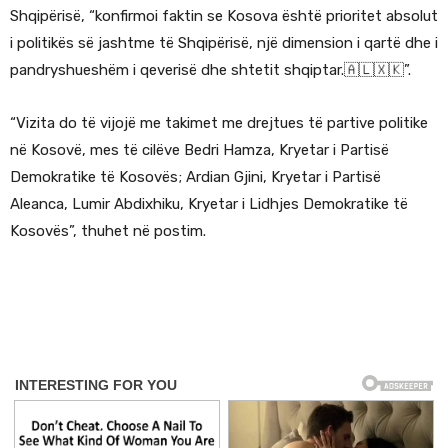
Shqipërisë, “konfirmoi faktin se Kosova është prioritet absolut
i politikës së jashtme të Shqipërisë, një dimension i qartë dhe i
pandryshueshëm i qeverisë dhe shtetit shqiptar.🇦🇱🇽🇰”.
“Vizita do të vijojë me takimet me drejtues të partive politike
në Kosovë, mes të cilëve Bedri Hamza, Kryetar i Partisë
Demokratike të Kosovës; Ardian Gjini, Kryetar i Partisë
Aleanca, Lumir Abdixhiku, Kryetar i Lidhjes Demokratike të
Kosovës”, thuhet në postim.