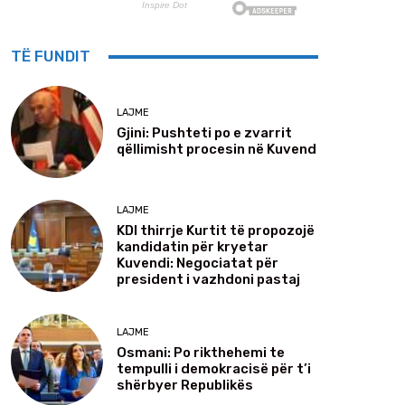
TË FUNDIT
LAJME
Gjini: Pushteti po e zvarrit
qëllimisht procesin në Kuvend
LAJME
KDI thirrje Kurtit të propozojë
kandidatin për kryetar
Kuvendi: Negociatat për
president i vazhdoni pastaj
LAJME
Osmani: Po rikthehemi te
tempulli i demokracisë për t’i
shërbyer Republikës