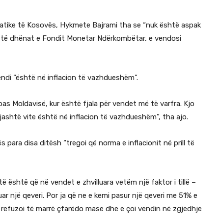
ratike të Kosovës, Hykmete Bajrami tha se “nuk është aspak
r të dhënat e Fondit Monetar Ndërkombëtar, e vendosi
endi “është në inflacion të vazhdueshëm”.
as Moldavisë, kur është fjala për vendet më të varfra. Kjo
gjashtë vite është në inflacion të vazhdueshëm”, tha ajo.
para disa ditësh “tregoi që norma e inflacionit në prill të
 është që në vendet e zhvilluara vetëm një faktor i tillë –
ar një qeveri. Por ja që ne e kemi pasur një qeveri me 51% e
e refuzoi të marrë çfarëdo mase dhe e çoi vendin në zgjedhje