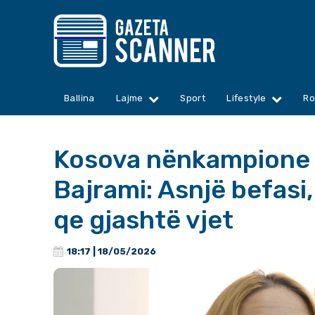
Ballina
Lajme
Sport
Lifestyle
Ro
Kosova nënkampione p
Bajrami: Asnjë befasi,
qe gjashtë vjet
18:17 | 18/05/2026