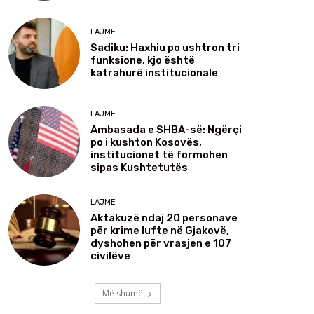
LAJME
Sadiku: Haxhiu po ushtron tri
funksione, kjo është
katrahurë institucionale
LAJME
Ambasada e SHBA-së: Ngërçi
po i kushton Kosovës,
institucionet të formohen
sipas Kushtetutës
LAJME
Aktakuzë ndaj 20 personave
për krime lufte në Gjakovë,
dyshohen për vrasjen e 107
civilëve
Më shumë