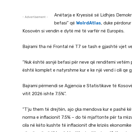
Anëtarja e Kryesisë së Lidhjes Demok
- Advertisement -
befasi” që
WolrdAtlas
, duke përdoru
Kosovën si vendin e dytë më të varfër në Europës.
Bajrami tha në Frontal në T7 se tash e gjashtë vjet v
“Nuk është asnjë befasi për neve që renditemi vetëm p
është komplet e natyrshme kur e ke një vend i cili qe 
Bajrami përmendi se Agjencia e Statistikave të Kosovës 
vitit 2026 ishte 7.5%”.
“T’ju them të drejtën, ajo çka mendova kur e pashë këtë
norma e inflacionit 7.5% – do të mjaftonte për ta rrëzu
cila në këto kushte të inflacionit dhe krizës ekonomik