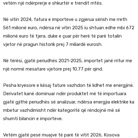
vetëm një ndërprerje e shkurtër e trendit rritës.
Në vitin 2024, fatura e importeve u zgjerua sërish me rreth
561 milionë euro, ndërsa në vitin 2025 iu shtuan edhe mbi 672
milionë euro të tjera, duke e çuar për herë të parë totalin
vjetor në pragun historik prej 7 miliardë eurosh.
Në tërësi, gjatë periudhës 2021-2025, importet janë rritur me
një normë mesatare vjetore prej 10.77 për qind.
Pesha kryesore e kësaj fature vazhdon të lidhet me energjinë.
Derivatet kanë dominuar ndër produktet më të importuara
gjatë gjithë periudhës së analizuar, ndërsa energjia elektrike ka
mbetur vazhdimisht ndër kategoritë që rëndojnë më së
shumti bilancin e importeve.
Vetëm gjatë pesë muajve të parë të vitit 2026, Kosova