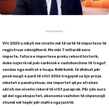
- Advertisement -
Viti 2025 u mbyll me nivelin më të lartë të importeve të
regjistruar ndonjëherë. Me mbi 7 miliardë euro
importe, fatura e importeve preku rekord historik,
duke nxjerrë në pah varësinë e vazhdueshme të tregut
vendas nga mallrat e huaja. Ndërkohë, të dhënat për
pesë muajt e parë të vitit 2026 tregojnë se kjo prirje
mbetet e pandryshuar, me importet që po afrohen
sërish me nivelin rekord të vitit paraprak. Për çdo euro
që del nga eksportet, ekonomia vazhdon të shpenzojë
shumë më tepër për mallra nga jashtë.