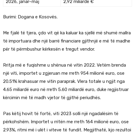
2026, janar–maj
2,92 miliardë €
Burimi: Dogana e Kosovës.
Me fjalë të tjera, çdo vit që ka kaluar ka sjellë më shumë mallra
të importuara dhe një barrë financiare gjithnjë e më të madhe
për të përmbushur kërkesën e tregut vendor.
Rritja më e fuqishme u shënua në vitin 2022. Vetëm brenda
një viti, importet u zgjeruan me rreth 954 milionë euro, ose
20.51% krahasuar me vitin paraprak. Vlera totale u ngjit nga
4.65 miliardë euro në rreth 5.60 miliardë euro, duke regjistruar
kërcimin më të madh vjetor të gjithë periudhës.
Pas këtij hovit të fortë, viti 2023 solli një ngadalësim të
përkohshëm. Importet u rritën me rreth 164 milionë euro, ose
2.93%, ritmi më i ulët i viteve të fundit. Megjithatë, kjo rezultoi