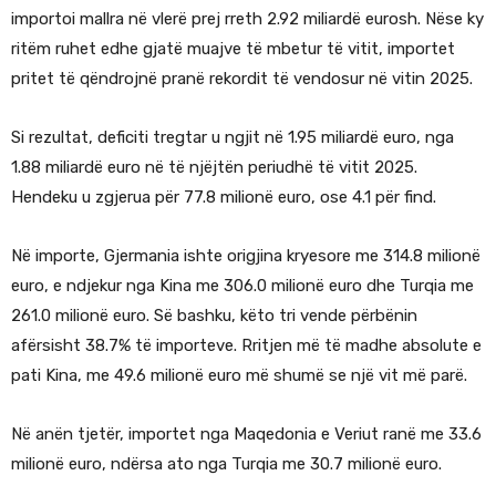
importoi mallra në vlerë prej rreth 2.92 miliardë eurosh. Nëse ky
ritëm ruhet edhe gjatë muajve të mbetur të vitit, importet
pritet të qëndrojnë pranë rekordit të vendosur në vitin 2025.
Si rezultat, deficiti tregtar u ngjit në 1.95 miliardë euro, nga
1.88 miliardë euro në të njëjtën periudhë të vitit 2025.
Hendeku u zgjerua për 77.8 milionë euro, ose 4.1 për find.
Në importe, Gjermania ishte origjina kryesore me 314.8 milionë
euro, e ndjekur nga Kina me 306.0 milionë euro dhe Turqia me
261.0 milionë euro. Së bashku, këto tri vende përbënin
afërsisht 38.7% të importeve. Rritjen më të madhe absolute e
pati Kina, me 49.6 milionë euro më shumë se një vit më parë.
Në anën tjetër, importet nga Maqedonia e Veriut ranë me 33.6
milionë euro, ndërsa ato nga Turqia me 30.7 milionë euro.