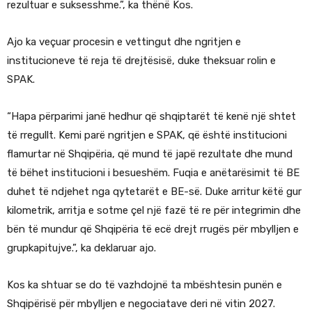
rezultuar e suksesshme.”, ka thënë Kos.
Ajo ka veçuar procesin e vettingut dhe ngritjen e
institucioneve të reja të drejtësisë, duke theksuar rolin e
SPAK.
“Hapa përparimi janë hedhur që shqiptarët të kenë një shtet
të rregullt. Kemi parë ngritjen e SPAK, që është institucioni
flamurtar në Shqipëria, që mund të japë rezultate dhe mund
të bëhet institucioni i besueshëm. Fuqia e anëtarësimit të BE
duhet të ndjehet nga qytetarët e BE-së. Duke arritur këtë gur
kilometrik, arritja e sotme çel një fazë të re për integrimin dhe
bën të mundur që Shqipëria të ecë drejt rrugës për mbylljen e
grupkapitujve.”, ka deklaruar ajo.
Kos ka shtuar se do të vazhdojnë ta mbështesin punën e
Shqipërisë për mbylljen e negociatave deri në vitin 2027.