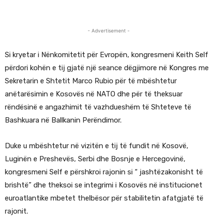
- Advertisement -
Si kryetar i Nënkomitetit për Evropën, kongresmeni Keith Self
përdori kohën e tij gjatë një seance dëgjimore në Kongres me
Sekretarin e Shtetit Marco Rubio për të mbështetur
anëtarësimin e Kosovës në NATO dhe për të theksuar
rëndësinë e angazhimit të vazhdueshëm të Shteteve të
Bashkuara në Ballkanin Perëndimor.
Duke u mbështetur në vizitën e tij të fundit në Kosovë,
Luginën e Preshevës, Serbi dhe Bosnje e Hercegovinë,
kongresmeni Self e përshkroi rajonin si “ jashtëzakonisht të
brishtë” dhe theksoi se integrimi i Kosovës në institucionet
euroatlantike mbetet thelbësor për stabilitetin afatgjatë të
rajonit.