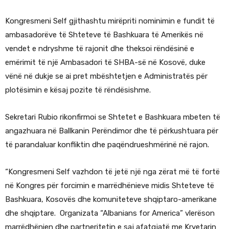
Kongresmeni Self gjithashtu mirëpriti nominimin e fundit të
ambasadorëve të Shteteve të Bashkuara të Amerikës në
vendet e ndryshme të rajonit dhe theksoi rëndësinë e
emërimit të një Ambasadori të SHBA-së në Kosovë, duke
vënë në dukje se ai pret mbështetjen e Administratës për
plotësimin e kësaj pozite të rëndësishme.
Sekretari Rubio rikonfirmoi se Shtetet e Bashkuara mbeten të
angazhuara në Ballkanin Perëndimor dhe të përkushtuara për
të parandaluar konfliktin dhe paqëndrueshmërinë në rajon.
“Kongresmeni Self vazhdon të jetë një nga zërat më të fortë
në Kongres për forcimin e marrëdhënieve midis Shteteve të
Bashkuara, Kosovës dhe komuniteteve shqiptaro-amerikane
dhe shqiptare. Organizata “Albanians for America” vlerëson
marrëdhënien dhe partneritetin e saj afatgjatë me Kryetarin