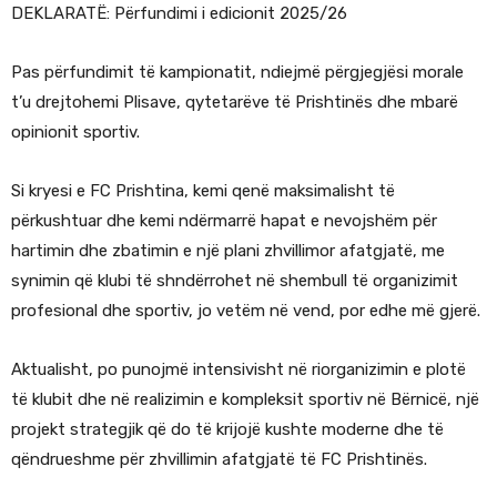
DEKLARATË: Përfundimi i edicionit 2025/26
Pas përfundimit të kampionatit, ndiejmë përgjegjësi morale
t’u drejtohemi Plisave, qytetarëve të Prishtinës dhe mbarë
opinionit sportiv.
Si kryesi e FC Prishtina, kemi qenë maksimalisht të
përkushtuar dhe kemi ndërmarrë hapat e nevojshëm për
hartimin dhe zbatimin e një plani zhvillimor afatgjatë, me
synimin që klubi të shndërrohet në shembull të organizimit
profesional dhe sportiv, jo vetëm në vend, por edhe më gjerë.
Aktualisht, po punojmë intensivisht në riorganizimin e plotë
të klubit dhe në realizimin e kompleksit sportiv në Bërnicë, një
projekt strategjik që do të krijojë kushte moderne dhe të
qëndrueshme për zhvillimin afatgjatë të FC Prishtinës.