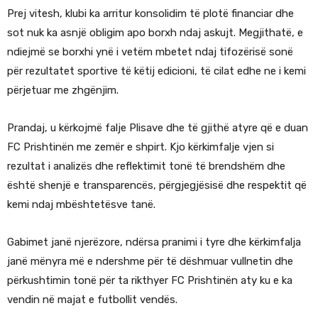
Prej vitesh, klubi ka arritur konsolidim të plotë financiar dhe
sot nuk ka asnjë obligim apo borxh ndaj askujt. Megjithatë, e
ndiejmë se borxhi ynë i vetëm mbetet ndaj tifozërisë sonë
për rezultatet sportive të këtij edicioni, të cilat edhe ne i kemi
përjetuar me zhgënjim.
Prandaj, u kërkojmë falje Plisave dhe të gjithë atyre që e duan
FC Prishtinën me zemër e shpirt. Kjo kërkimfalje vjen si
rezultat i analizës dhe reflektimit tonë të brendshëm dhe
është shenjë e transparencës, përgjegjësisë dhe respektit që
kemi ndaj mbështetësve tanë.
Gabimet janë njerëzore, ndërsa pranimi i tyre dhe kërkimfalja
janë mënyra më e ndershme për të dëshmuar vullnetin dhe
përkushtimin tonë për ta rikthyer FC Prishtinën aty ku e ka
vendin në majat e futbollit vendës.