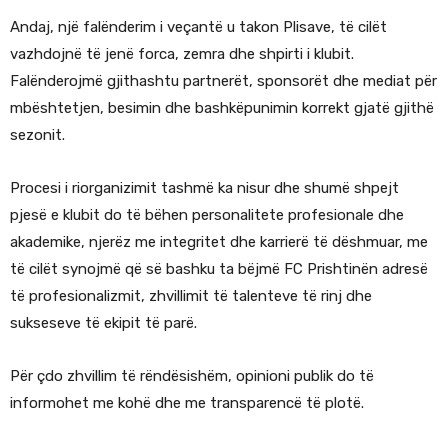
Andaj, një falënderim i veçantë u takon Plisave, të cilët
vazhdojnë të jenë forca, zemra dhe shpirti i klubit.
Falënderojmë gjithashtu partnerët, sponsorët dhe mediat për
mbështetjen, besimin dhe bashkëpunimin korrekt gjatë gjithë
sezonit.
Procesi i riorganizimit tashmë ka nisur dhe shumë shpejt
pjesë e klubit do të bëhen personalitete profesionale dhe
akademike, njerëz me integritet dhe karrierë të dëshmuar, me
të cilët synojmë që së bashku ta bëjmë FC Prishtinën adresë
të profesionalizmit, zhvillimit të talenteve të rinj dhe
sukseseve të ekipit të parë.
Për çdo zhvillim të rëndësishëm, opinioni publik do të
informohet me kohë dhe me transparencë të plotë.