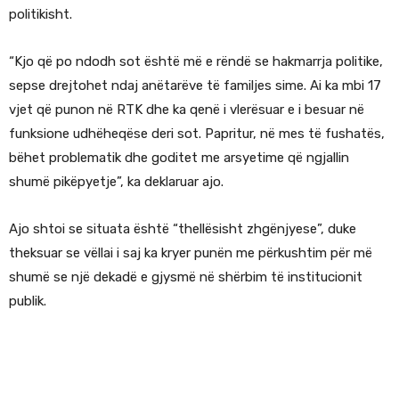
politikisht.
“Kjo që po ndodh sot është më e rëndë se hakmarrja politike,
sepse drejtohet ndaj anëtarëve të familjes sime. Ai ka mbi 17
vjet që punon në RTK dhe ka qenë i vlerësuar e i besuar në
funksione udhëheqëse deri sot. Papritur, në mes të fushatës,
bëhet problematik dhe goditet me arsyetime që ngjallin
shumë pikëpyetje”, ka deklaruar ajo.
Ajo shtoi se situata është “thellësisht zhgënjyese”, duke
theksuar se vëllai i saj ka kryer punën me përkushtim për më
shumë se një dekadë e gjysmë në shërbim të institucionit
publik.