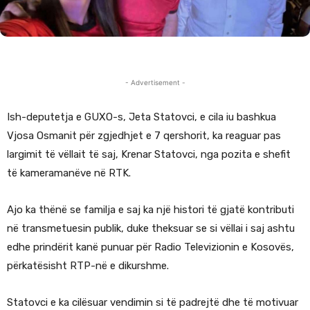
- Advertisement -
Ish-deputetja e GUXO-s, Jeta Statovci, e cila iu bashkua
Vjosa Osmanit për zgjedhjet e 7 qershorit, ka reaguar pas
largimit të vëllait të saj, Krenar Statovci, nga pozita e shefit
të kameramanëve në RTK.
Ajo ka thënë se familja e saj ka një histori të gjatë kontributi
në transmetuesin publik, duke theksuar se si vëllai i saj ashtu
edhe prindërit kanë punuar për Radio Televizionin e Kosovës,
përkatësisht RTP-në e dikurshme.
Statovci e ka cilësuar vendimin si të padrejtë dhe të motivuar