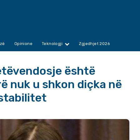
zë
Opinione
Teknologji
Zgjedhjet 2026
 Vetëvendosje është
erë nuk u shkon diçka në
stabilitet