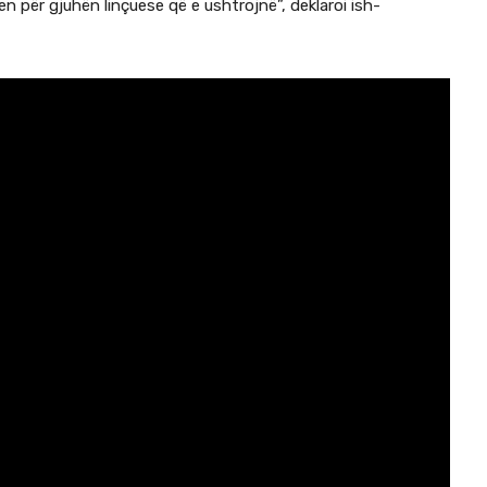
en për gjuhën linçuese që e ushtrojnë”, deklaroi ish-