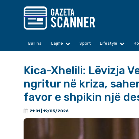
Ballina
Lajme
Sport
Lifestyle
Ro
Kica-Xhelili: Lëvizja
ngritur në kriza, sah
favor e shpikin një de
21:01 | 19/05/2026