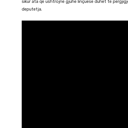
sikur ata që ushtrojnë gjuhë linçuese duhet të përgjigj
deputetja.