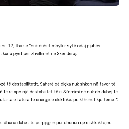
ng në T7, tha se “nuk duhet mbyllur sytë ndaj gjuhës
 kur u pyet për zhvillimet në Skenderaj.
ozë të destabilitetit. Saherë që diçka nuk shkon në favor të
ë të re apo një destabilitet të ri..Sforcimi që nuk do duhej të
 larta e fatura të energjisë elektrike, po kthehet kjo temë…”,
në dhunë duhet të përgjigjen për dhunën që e shkaktojnë