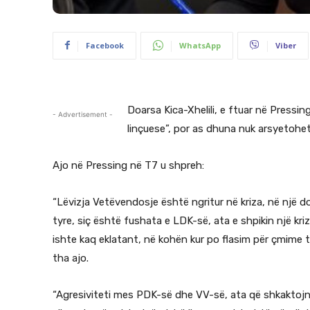
Facebook
WhatsApp
Viber
Doarsa Kica-Xhelili, e ftuar në Pressi
- Advertisement -
linçuese”, por as dhuna nuk arsyetohet,
Ajo në Pressing në T7 u shpreh:
“Lëvizja Vetëvendosje është ngritur në kriza, në një d
tyre, siç është fushata e LDK-së, ata e shpikin një kriz
ishte kaq eklatant, në kohën kur po flasim për çmime të
tha ajo.
“Agresiviteti mes PDK-së dhe VV-së, ata që shkaktoj