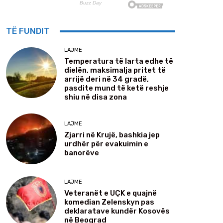
TË FUNDIT
LAJME
Temperatura të larta edhe të
dielën, maksimalja pritet të
arrijë deri në 34 gradë,
pasdite mund të ketë reshje
shiu në disa zona
LAJME
Zjarri në Krujë, bashkia jep
urdhër për evakuimin e
banorëve
LAJME
Veteranët e UÇK e quajnë
komedian Zelenskyn pas
deklaratave kundër Kosovës
në Beograd