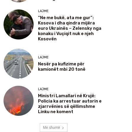
LAJME
“Ne me bukë, ata me gur”:
Kosova i dha qindra mijëra
euro Ukrainës – Zelensky nga
konaku i Vuçiqit nuk e njeh
Kosovën
LAJME
Nesër pa kufizime për
kamionët mbi 20 tonë
LAJME
Ministri Lamallari në Krujë:
Policia ka arrestuar autorin e
zjarrvënies së qëllimshme
Linku ne koment
Më shumë