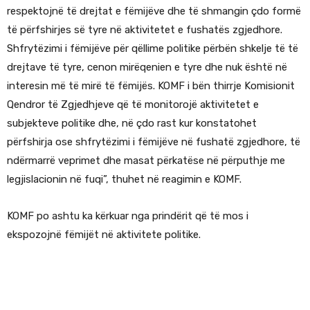
respektojnë të drejtat e fëmijëve dhe të shmangin çdo formë
të përfshirjes së tyre në aktivitetet e fushatës zgjedhore.
Shfrytëzimi i fëmijëve për qëllime politike përbën shkelje të të
drejtave të tyre, cenon mirëqenien e tyre dhe nuk është në
interesin më të mirë të fëmijës. KOMF i bën thirrje Komisionit
Qendror të Zgjedhjeve që të monitorojë aktivitetet e
subjekteve politike dhe, në çdo rast kur konstatohet
përfshirja ose shfrytëzimi i fëmijëve në fushatë zgjedhore, të
ndërmarrë veprimet dhe masat përkatëse në përputhje me
legjislacionin në fuqi”, thuhet në reagimin e KOMF.
KOMF po ashtu ka kërkuar nga prindërit që të mos i
ekspozojnë fëmijët në aktivitete politike.