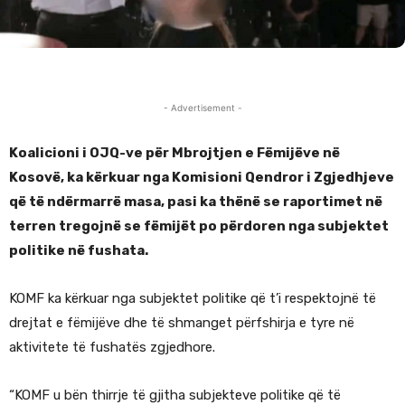
- Advertisement -
Koalicioni i OJQ-ve për Mbrojtjen e Fëmijëve në
Kosovë, ka kërkuar nga Komisioni Qendror i Zgjedhjeve
që të ndërmarrë masa, pasi ka thënë se raportimet në
terren tregojnë se fëmijët po përdoren nga subjektet
politike në fushata.
KOMF ka kërkuar nga subjektet politike që t’i respektojnë të
drejtat e fëmijëve dhe të shmanget përfshirja e tyre në
aktivitete të fushatës zgjedhore.
“KOMF u bën thirrje të gjitha subjekteve politike që të