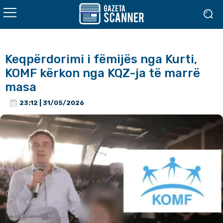
Keqpërdorimi i fëmijës nga Kurti,
KOMF kërkon nga KQZ-ja të marrë
masa
23:12 | 31/05/2026