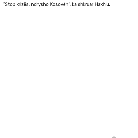
“Stop krizës, ndrysho Kosovën”, ka shkruar Haxhiu.