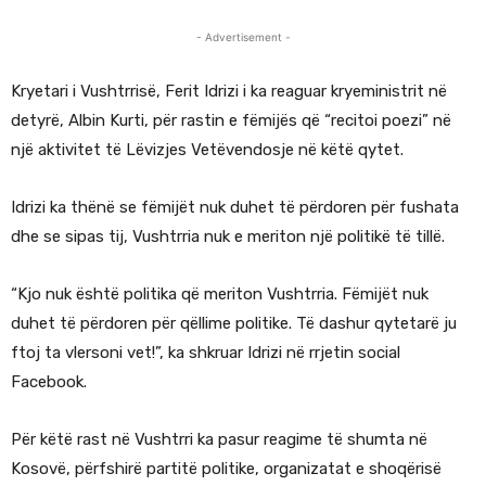
- Advertisement -
Kryetari i Vushtrrisë, Ferit Idrizi i ka reaguar kryeministrit në
detyrë, Albin Kurti, për rastin e fëmijës që “recitoi poezi” në
një aktivitet të Lëvizjes Vetëvendosje në këtë qytet.
Idrizi ka thënë se fëmijët nuk duhet të përdoren për fushata
dhe se sipas tij, Vushtrria nuk e meriton një politikë të tillë.
“Kjo nuk është politika që meriton Vushtrria. Fëmijët nuk
duhet të përdoren për qëllime politike. Të dashur qytetarë ju
ftoj ta vlersoni vet!”, ka shkruar Idrizi në rrjetin social
Facebook.
Për këtë rast në Vushtrri ka pasur reagime të shumta në
Kosovë, përfshirë partitë politike, organizatat e shoqërisë