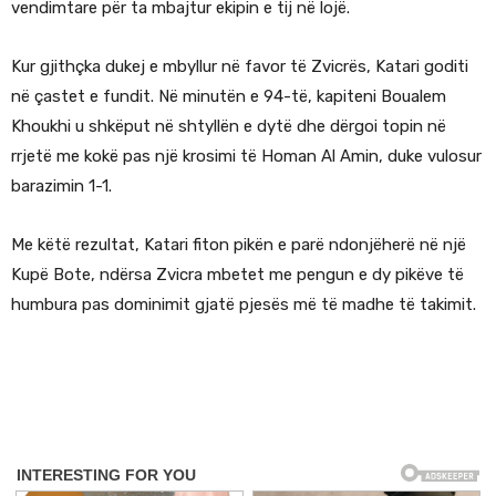
vendimtare për ta mbajtur ekipin e tij në lojë.
Kur gjithçka dukej e mbyllur në favor të Zvicrës, Katari goditi
në çastet e fundit. Në minutën e 94-të, kapiteni Boualem
Khoukhi u shkëput në shtyllën e dytë dhe dërgoi topin në
rrjetë me kokë pas një krosimi të Homan Al Amin, duke vulosur
barazimin 1-1.
Me këtë rezultat, Katari fiton pikën e parë ndonjëherë në një
Kupë Bote, ndërsa Zvicra mbetet me pengun e dy pikëve të
humbura pas dominimit gjatë pjesës më të madhe të takimit.