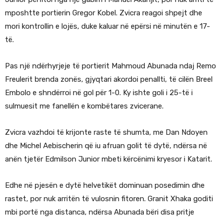
mposhtte portierin Gregor Kobel. Zvicra reagoi shpejt dhe
mori kontrollin e lojës, duke kaluar në epërsi në minutën e 17-
të.
Pas një ndërhyrjeje të portierit Mahmoud Abunada ndaj Remo
Freulerit brenda zonës, gjyqtari akordoi penallti, të cilën Breel
Embolo e shndërroi në gol për 1-0. Ky ishte goli i 25-të i
sulmuesit me fanellën e kombëtares zvicerane.
Zvicra vazhdoi të krijonte raste të shumta, me Dan Ndoyen
dhe Michel Aebischerin që iu afruan golit të dytë, ndërsa në
anën tjetër Edmilson Junior mbeti kërcënimi kryesor i Katarit.
Edhe në pjesën e dytë helvetikët dominuan posedimin dhe
rastet, por nuk arritën të vulosnin fitoren. Granit Xhaka goditi
mbi portë nga distanca, ndërsa Abunada bëri disa pritje