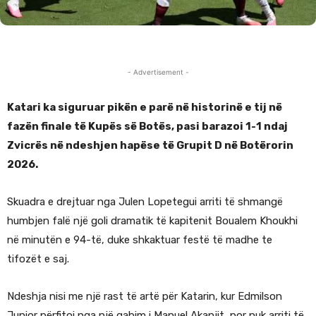
- Advertisement -
Katari ka siguruar pikën e parë në historinë e tij në
fazën finale të Kupës së Botës, pasi barazoi 1-1 ndaj
Zvicrës në ndeshjen hapëse të Grupit D në Botërorin
2026.
Skuadra e drejtuar nga Julen Lopetegui arriti të shmangë
humbjen falë një goli dramatik të kapitenit Boualem Khoukhi
në minutën e 94-të, duke shkaktuar festë të madhe te
tifozët e saj.
Ndeshja nisi me një rast të artë për Katarin, kur Edmilson
Junior përfitoi nga një gabim i Manuel Akanjit, por nuk arriti të