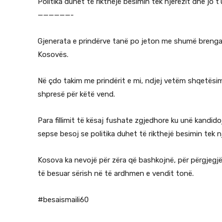
Politika duhet të rikthejë besimin tek njerëzit dhe jo t
——————-
Gjenerata e prindërve tanë po jeton me shumë brenga p
Kosovës.
Në çdo takim me prindërit e mi, ndjej vetëm shqetësim
shpresë për këtë vend.
Para fillimit të kësaj fushate zgjedhore ku unë kandid
sepse besoj se politika duhet të rikthejë besimin tek n
Kosova ka nevojë për zëra që bashkojnë, për përgjegjësi
të besuar sërish në të ardhmen e vendit tonë.
#besaismaili60