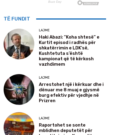
TË FUNDIT
LAJME
Haki Abazi: “Koha shtesë” e
Kurtit episod i radhës për
shkatërrimin e LDK’së,
Kushtetuta s’është
kampionat që të kërkosh
vazhdimem
LAJME
Arrestohet një i kërkuar dhe i
dënuar me 8 muaj e gjysmë
burg efektiv për vjedhje në
Prizren
LAJME
Raportohet se sonte
mblidhen deputetët për