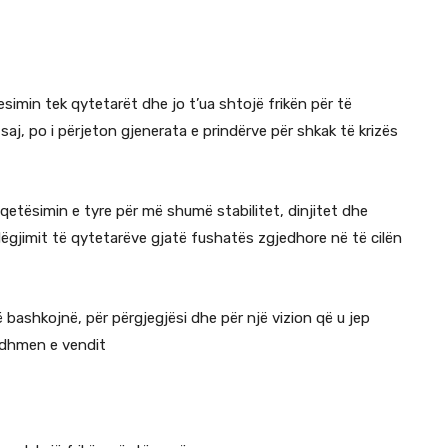
besimin tek qytetarët dhe jo t’ua shtojë frikën për të
j, po i përjeton gjenerata e prindërve për shkak të krizës
qetësimin e tyre për më shumë stabilitet, dinjitet dhe
ëgjimit të qytetarëve gjatë fushatës zgjedhore në të cilën
 bashkojnë, për përgjegjësi dhe për një vizion që u jep
ardhmen e vendit