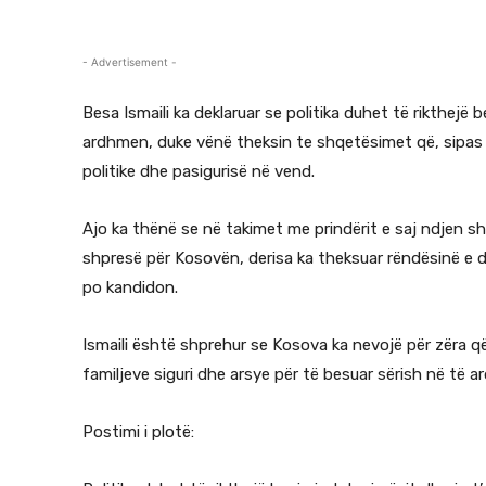
- Advertisement -
Besa Ismaili ka deklaruar se politika duhet të rikthejë 
ardhmen, duke vënë theksin te shqetësimet që, sipas sa
politike dhe pasigurisë në vend.
Ajo ka thënë se në takimet me prindërit e saj ndjen sh
shpresë për Kosovën, derisa ka theksuar rëndësinë e d
po kandidon.
Ismaili është shprehur se Kosova ka nevojë për zëra që
familjeve siguri dhe arsye për të besuar sërish në të 
Postimi i plotë: