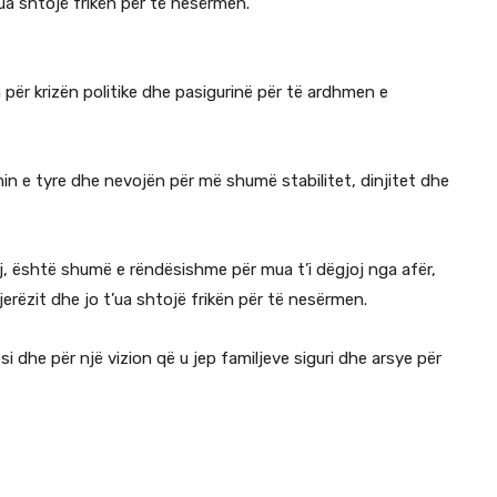
’ua shtojë frikën për të nesërmen.
ër krizën politike dhe pasigurinë për të ardhmen e
in e tyre dhe nevojën për më shumë stabilitet, dinjitet dhe
oj, është shumë e rëndësishme për mua t’i dëgjoj nga afër,
jerëzit dhe jo t’ua shtojë frikën për të nesërmen.
 dhe për një vizion që u jep familjeve siguri dhe arsye për