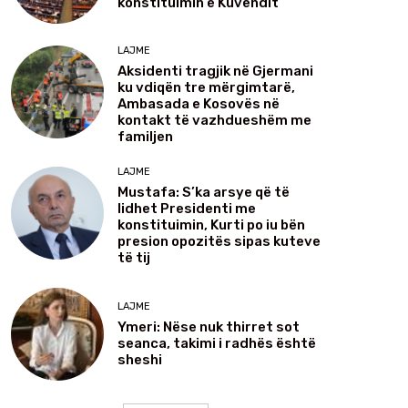
konstituimin e Kuvendit
LAJME
Aksidenti tragjik në Gjermani
ku vdiqën tre mërgimtarë,
Ambasada e Kosovës në
kontakt të vazhdueshëm me
familjen
LAJME
Mustafa: S’ka arsye që të
lidhet Presidenti me
konstituimin, Kurti po iu bën
presion opozitës sipas kuteve
të tij
LAJME
Ymeri: Nëse nuk thirret sot
seanca, takimi i radhës është
sheshi