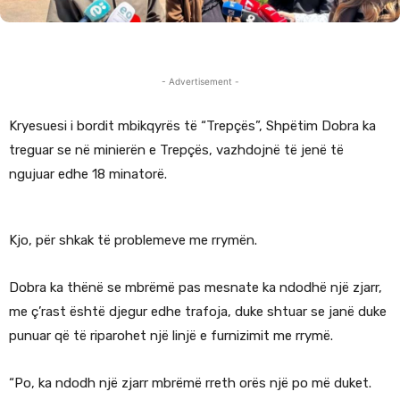
- Advertisement -
Kryesuesi i bordit mbikqyrës të “Trepçës”, Shpëtim Dobra ka
treguar se në minierën e Trepçës, vazhdojnë të jenë të
ngujuar edhe 18 minatorë.
Kjo, për shkak të problemeve me rrymën.
Dobra ka thënë se mbrëmë pas mesnate ka ndodhë një zjarr,
me ç’rast është djegur edhe trafoja, duke shtuar se janë duke
punuar që të riparohet një linjë e furnizimit me rrymë.
“Po, ka ndodh një zjarr mbrëmë rreth orës një po më duket.