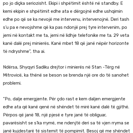
po jo diçka seriozisht. Ekipi i shpëtimit është në standby. E
kemi ekipin e shpëtimit edhe ata e dërgojnë edhe ushqimin
edhe po që se ka nevojë me intervenu, intervenojnë. Deri tash
s’u pa e nevojshme që ka pas ndonjë prej tyre intervenim, po
jemi në kontakt me ta, jemi në lidhje telefonike me ta. 29 veta
kanë dalë prej minierës. Kanë mbet 18 që janë nëpër horizonte
të ndryshme”, tha ai.
Ndërsa, Shyqyri Sadiku drejtor i minierës në Stan -Tërg në
Mitrovicë, ka thënë se beson se brenda një ore do të sanohet
problemi.
“Po, dalje emergjente. Për çdo rast e kem daljen emergjente
edhe ata që kanë qenë në shëndet të mirë kanë dalë të gjithë.
Përpos që janë 18, një pjesë e tyre janë të obliguar,
pavarësisht se s’ka rrymë, me ndenjtë deri sa të vjen rryma se
janë kujdestarë të sistemit të pompimit. Besoj që me shëndet