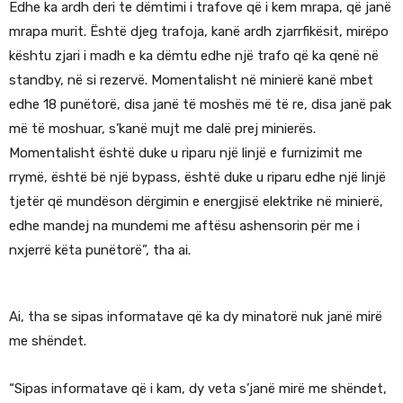
Edhe ka ardh deri te dëmtimi i trafove që i kem mrapa, që janë
mrapa murit. Është djeg trafoja, kanë ardh zjarrfikësit, mirëpo
kështu zjari i madh e ka dëmtu edhe një trafo që ka qenë në
standby, në si rezervë. Momentalisht në minierë kanë mbet
edhe 18 punëtorë, disa janë të moshës më të re, disa janë pak
më të moshuar, s’kanë mujt me dalë prej minierës.
Momentalisht është duke u riparu një linjë e furnizimit me
rrymë, është bë një bypass, është duke u riparu edhe një linjë
tjetër që mundëson dërgimin e energjisë elektrike në minierë,
edhe mandej na mundemi me aftësu ashensorin për me i
nxjerrë këta punëtorë”, tha ai.
Ai, tha se sipas informatave që ka dy minatorë nuk janë mirë
me shëndet.
“Sipas informatave që i kam, dy veta s’janë mirë me shëndet,