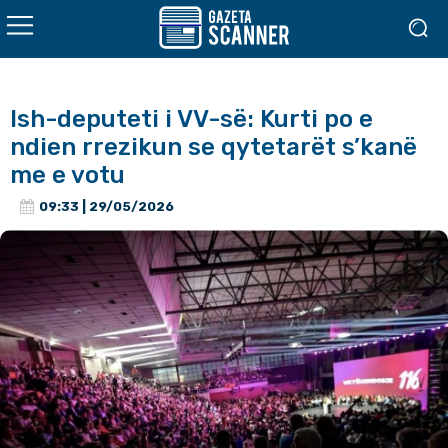
Ish-deputeti i VV-së: Kurti po e
ndien rrezikun se qytetarët s’kanë
me e votu
09:33 | 29/05/2026