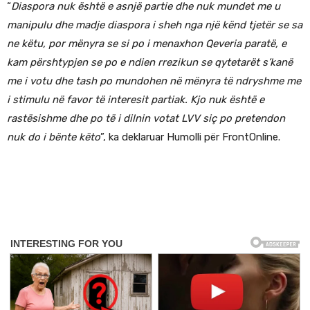
“
Diaspora nuk është e asnjë partie dhe nuk mundet me u
manipulu dhe madje diaspora i sheh nga një kënd tjetër se sa
ne këtu, por mënyra se si po i menaxhon Qeveria paratë, e
kam përshtypjen se po e ndien rrezikun se qytetarët s’kanë
me i votu dhe tash po mundohen në mënyra të ndryshme me
i stimulu në favor të interesit partiak. Kjo nuk është e
rastësishme dhe po të i dilnin votat LVV siç po pretendon
nuk do i bënte këto
”, ka deklaruar Humolli për FrontOnline.