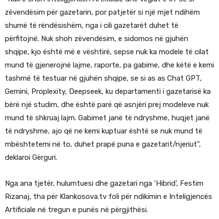
zëvendësim për gazetarin, por patjetër si një mjet ndihëm
shumë të rëndësishëm, nga i cili gazetarët duhet të
përfitojnë. Nuk shoh zëvendësim, e sidomos në gjuhën
shqipe, kjo është më e vështirë, sepse nuk ka modele të cilat
mund të gjenerojnë lajme, raporte, pa gabime, dhe këtë e kemi
tashmë të testuar në gjuhën shqipe, se si as as Chat GPT,
Gemini, Proplexity, Deepseek, ku departamenti i gazetarisë ka
bërë një studim, dhe është parë që asnjëri prej modeleve nuk
mund të shkruaj lajm. Gabimet janë të ndryshme, huqjet janë
të ndryshme, ajo që ne kemi kuptuar është se nuk mund të
mbështetemi në to, duhet prapë puna e gazetarit/njeriut”,
deklaroi Gërguri.
Nga ana tjetër, hulumtuesi dhe gazetari nga ‘Hibrid’, Festim
Rizanaj, tha për Klankosova.tv foli për ndikimin e Inteligjencës
Artificiale në tregun e punës në përgjithësi.