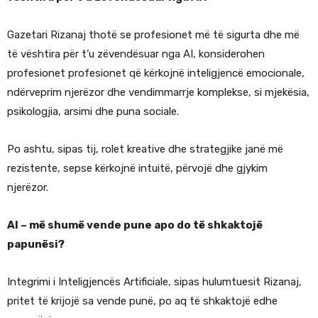
Gazetari Rizanaj thotë se profesionet më të sigurta dhe më
të vështira për t’u zëvendësuar nga AI, konsiderohen
profesionet profesionet që kërkojnë inteligjencë emocionale,
ndërveprim njerëzor dhe vendimmarrje komplekse, si mjekësia,
psikologjia, arsimi dhe puna sociale.
Po ashtu, sipas tij, rolet kreative dhe strategjike janë më
rezistente, sepse kërkojnë intuitë, përvojë dhe gjykim
njerëzor.
AI – më shumë vende pune apo do të shkaktojë
papunësi?
Integrimi i Inteligjencës Artificiale, sipas hulumtuesit Rizanaj,
pritet të krijojë sa vende punë, po aq të shkaktojë edhe