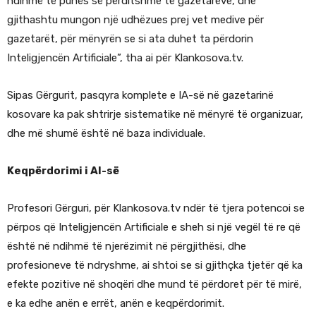
ndihmë të punës së përditshme të gazetarëve, dhe
gjithashtu mungon një udhëzues prej vet medive për
gazetarët, për mënyrën se si ata duhet ta përdorin
Inteligjencën Artificiale”, tha ai për Klankosova.tv.
Sipas Gërgurit, pasqyra komplete e IA-së në gazetarinë
kosovare ka pak shtrirje sistematike në mënyrë të organizuar,
dhe më shumë është në baza individuale.
Keqpërdorimi i AI-së
Profesori Gërguri, për Klankosova.tv ndër të tjera potencoi se
përpos që Inteligjencën Artificiale e sheh si një vegël të re që
është në ndihmë të njerëzimit në përgjithësi, dhe
profesioneve të ndryshme, ai shtoi se si gjithçka tjetër që ka
efekte pozitive në shoqëri dhe mund të përdoret për të mirë,
e ka edhe anën e errët, anën e keqpërdorimit.