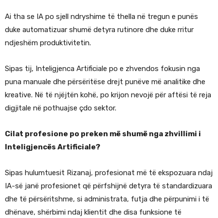
Ai tha se IA po sjell ndryshime të thella në tregun e punës
duke automatizuar shumë detyra rutinore dhe duke rritur
ndjeshëm produktivitetin.
Sipas tij, Inteligjenca Artificiale po e zhvendos fokusin nga
puna manuale dhe përsëritëse drejt punëve më analitike dhe
kreative. Në të njëjtën kohë, po krijon nevojë për aftësi të reja
digjitale në pothuajse çdo sektor.
Cilat profesione po preken më shumë nga zhvillimi i
Inteligjencës Artificiale?
Sipas hulumtuesit Rizanaj, profesionat më të ekspozuara ndaj
IA-së janë profesionet që përfshijnë detyra të standardizuara
dhe të përsëritshme, si administrata, futja dhe përpunimi i të
dhënave, shërbimi ndaj klientit dhe disa funksione të