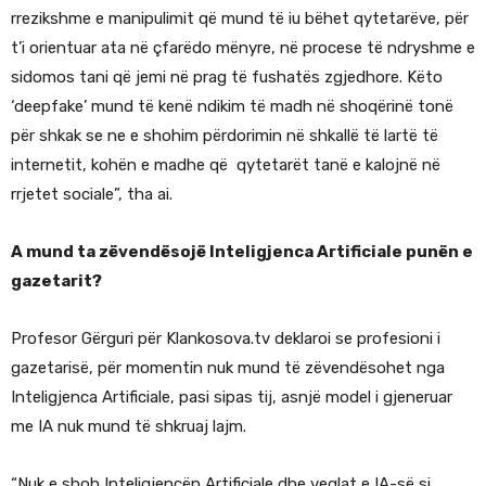
rrezikshme e manipulimit që mund të iu bëhet qytetarëve, për
t’i orientuar ata në çfarëdo mënyre, në procese të ndryshme e
sidomos tani që jemi në prag të fushatës zgjedhore. Këto
‘deepfake’ mund të kenë ndikim të madh në shoqërinë tonë
për shkak se ne e shohim përdorimin në shkallë të lartë të
internetit, kohën e madhe që qytetarët tanë e kalojnë në
rrjetet sociale”, tha ai.
A mund ta zëvendësojë Inteligjenca Artificiale punën e
gazetarit?
Profesor Gërguri për Klankosova.tv deklaroi se profesioni i
gazetarisë, për momentin nuk mund të zëvendësohet nga
Inteligjenca Artificiale, pasi sipas tij, asnjë model i gjeneruar
me IA nuk mund të shkruaj lajm.
“Nuk e shoh Inteligjencën Artificiale dhe veglat e IA-së si