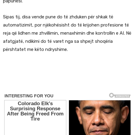
papunësi.
Sipas tij, disa vende pune do të zhduken për shkak të
automatizimit, por njëkohësisht do të krijohen profesione të
reja që lidhen me zhvillimin, menaxhimin dhe kontrollin e AI. Në
afatgjatë, ndikimi do të varet nga sa shpejt shoqëria
përshtatet me këto ndryshime.