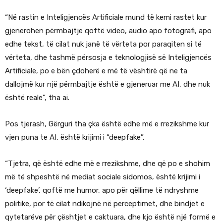
“Në rastin e Inteligjencës Artificiale mund të kemi rastet kur
gjenerohen përmbajtje qoftë video, audio apo fotografi, apo
edhe tekst, të cilat nuk janë të vërteta por paraqiten si të
vërteta, dhe tashmë përsosja e teknologjisë së Inteligjencës
Artificiale, po e bën çdoherë e më të vështirë që ne ta
dallojmë kur një përmbajtje është e gjeneruar me AI, dhe nuk
është reale”, tha ai.
Pos tjerash, Gërguri tha çka është edhe më e rrezikshme kur
vjen puna te AI, është krijimi i “deepfake”.
“Tjetra, që është edhe më e rrezikshme, dhe që po e shohim
më të shpeshtë në mediat sociale sidomos, është krijimi i
‘deepfake’, qoftë me humor, apo për qëllime të ndryshme
politike, por të cilat ndikojnë në perceptimet, dhe bindjet e
qytetarëve për çështjet e caktuara, dhe kjo është një formë e