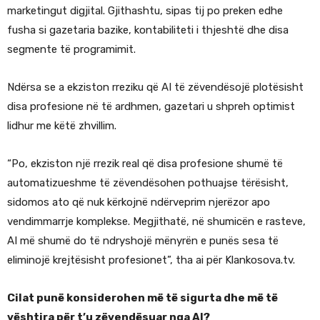
marketingut digjital. Gjithashtu, sipas tij po preken edhe
fusha si gazetaria bazike, kontabiliteti i thjeshtë dhe disa
segmente të programimit.
Ndërsa se a ekziston rreziku që AI të zëvendësojë plotësisht
disa profesione në të ardhmen, gazetari u shpreh optimist
lidhur me këtë zhvillim.
“Po, ekziston një rrezik real që disa profesione shumë të
automatizueshme të zëvendësohen pothuajse tërësisht,
sidomos ato që nuk kërkojnë ndërveprim njerëzor apo
vendimmarrje komplekse. Megjithatë, në shumicën e rasteve,
AI më shumë do të ndryshojë mënyrën e punës sesa të
eliminojë krejtësisht profesionet”, tha ai për Klankosova.tv.
Cilat punë konsiderohen më të sigurta dhe më të
vështira për t’u zëvendësuar nga AI?