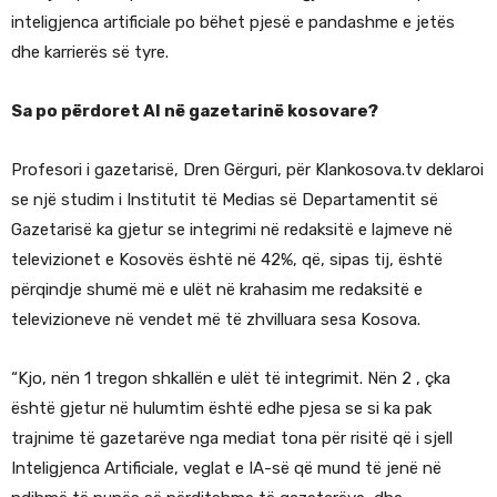
inteligjenca artificiale po bëhet pjesë e pandashme e jetës
dhe karrierës së tyre.
Sa po përdoret AI në gazetarinë kosovare?
Profesori i gazetarisë, Dren Gërguri, për Klankosova.tv deklaroi
se një studim i Institutit të Medias së Departamentit së
Gazetarisë ka gjetur se integrimi në redaksitë e lajmeve në
televizionet e Kosovës është në 42%, që, sipas tij, është
përqindje shumë më e ulët në krahasim me redaksitë e
televizioneve në vendet më të zhvilluara sesa Kosova.
“Kjo, nën 1 tregon shkallën e ulët të integrimit. Nën 2 , çka
është gjetur në hulumtim është edhe pjesa se si ka pak
trajnime të gazetarëve nga mediat tona për risitë që i sjell
Inteligjenca Artificiale, veglat e IA-së që mund të jenë në