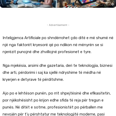
- Advertisement -
Inteligjenca Artificiale po shndërrohet çdo ditë e më shumë në
një nga faktorët kryesorë që po ndikon në mënyrën se si
njerëzit punojnë dhe zhvillojnë profesionet e tyre.
Nga mjekësia, arsimi dhe gazetaria, deri te teknologjia, biznesi
dhe arti, përdorimi i saj ka sjellë ndryshime të mëdha në
kryerjen e detyrave të përditshme.
Ajo po e lehtëson punën, po rrit shpejtësinë dhe efikasitetin,
por njëkohësisht po krijon edhe sfida të reja për tregun e
punës. Në ditët e sotme, profesionistët po përballen me
nevojën për t’u përshtatur me teknologjitë moderne, pasi