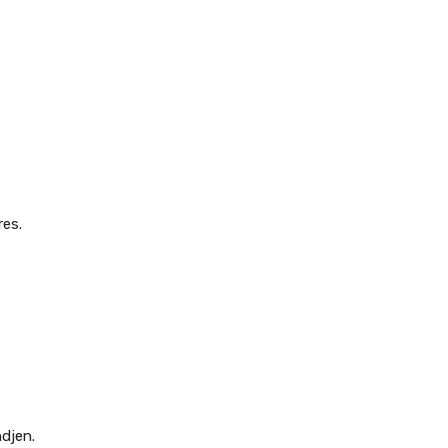
res.
djen.