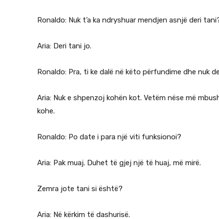
Ronaldo: Nuk t’a ka ndryshuar mendjen asnjë deri tani
Aria: Deri tani jo.
Ronaldo: Pra, ti ke dalë në këto përfundime dhe nuk d
Aria: Nuk e shpenzoj kohën kot. Vetëm nëse më mbushe
kohe.
Ronaldo: Po date i para një viti funksionoi?
Aria: Pak muaj. Duhet të gjej një të huaj, më mirë.
Zemra jote tani si është?
Aria: Në kërkim të dashurisë.