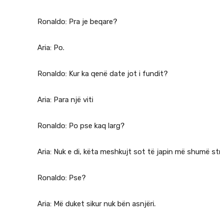
Ronaldo: Pra je beqare?
Aria: Po.
Ronaldo: Kur ka qenë date jot i fundit?
Aria: Para një viti
Ronaldo: Po pse kaq larg?
Aria: Nuk e di, këta meshkujt sot të japin më shumë st
Ronaldo: Pse?
Aria: Më duket sikur nuk bën asnjëri.