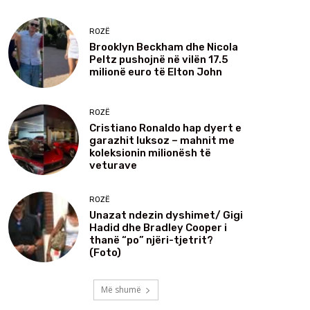
ROZË
Brooklyn Beckham dhe Nicola
Peltz pushojnë në vilën 17.5
milionë euro të Elton John
ROZË
Cristiano Ronaldo hap dyert e
garazhit luksoz – mahnit me
koleksionin milionësh të
veturave
ROZË
Unazat ndezin dyshimet/ Gigi
Hadid dhe Bradley Cooper i
thanë “po” njëri-tjetrit?
(Foto)
Më shumë