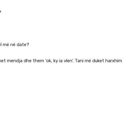
?
el më në date?
t mendja dhe them ‘ok, ky ia vlen’. Tani më duket harxhim