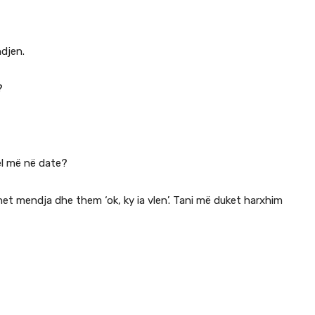
djen.
?
el më në date?
t mendja dhe them ‘ok, ky ia vlen’. Tani më duket harxhim