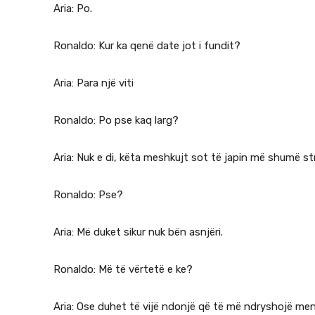
Aria: Po.
Ronaldo: Kur ka qenë date jot i fundit?
Aria: Para një viti
Ronaldo: Po pse kaq larg?
Aria: Nuk e di, këta meshkujt sot të japin më shumë st
Ronaldo: Pse?
Aria: Më duket sikur nuk bën asnjëri.
Ronaldo: Më të vërtetë e ke?
Aria: Ose duhet të vijë ndonjë që të më ndryshojë men