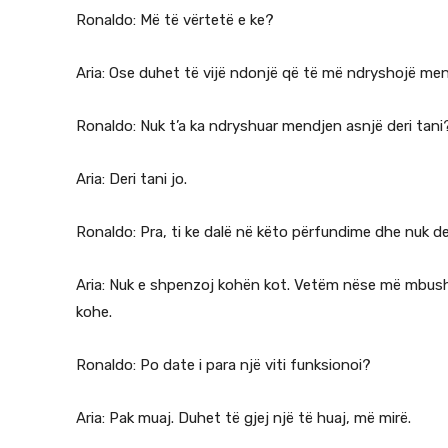
Ronaldo: Më të vërtetë e ke?
Aria: Ose duhet të vijë ndonjë që të më ndryshojë men
Ronaldo: Nuk t’a ka ndryshuar mendjen asnjë deri tani
Aria: Deri tani jo.
Ronaldo: Pra, ti ke dalë në këto përfundime dhe nuk d
Aria: Nuk e shpenzoj kohën kot. Vetëm nëse më mbushe
kohe.
Ronaldo: Po date i para një viti funksionoi?
Aria: Pak muaj. Duhet të gjej një të huaj, më mirë.