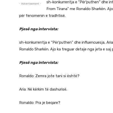
sh-konkurrentja e “Për’puthen” dhe inf
- Advertisement -
From Tirana” me Ronaldo Sharkën. Ajo k
për fenomenin e tradhtisë.
Pjesë nga intervista:
sh-konkurrentja e “Për’puthen” dhe influencuesja, Ari
Ronaldo Sharkën. Ajo ka treguar detaje nga jeta e saj 
Pjesë nga intervista:
Ronaldo: Zemra jote tani si është?
Aria: Në kërkim të dashurisë.
Ronaldo: Pra je beqare?