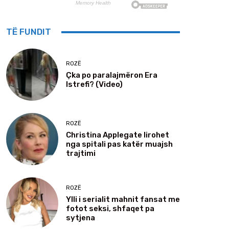
TË FUNDIT
ROZË
Çka po paralajmëron Era
Istrefi? (Video)
ROZË
Christina Applegate lirohet
nga spitali pas katër muajsh
trajtimi
ROZË
Ylli i serialit mahnit fansat me
fotot seksi, shfaqet pa
sytjena