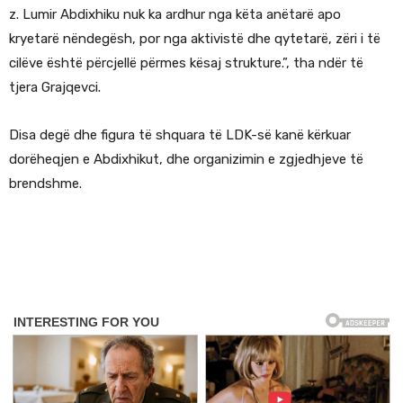
z. Lumir Abdixhiku nuk ka ardhur nga këta anëtarë apo
kryetarë nëndegësh, por nga aktivistë dhe qytetarë, zëri i të
cilëve është përcjellë përmes kësaj strukture.”, tha ndër të
tjera Grajqevci.
Disa degë dhe figura të shquara të LDK-së kanë kërkuar
dorëheqjen e Abdixhikut, dhe organizimin e zgjedhjeve të
brendshme.