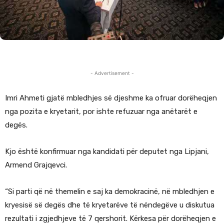
- Advertisement -
Imri Ahmeti gjatë mbledhjes së djeshme ka ofruar dorëheqjen
nga pozita e kryetarit, por ishte refuzuar nga anëtarët e
degës.
Kjo është konfirmuar nga kandidati për deputet nga Lipjani,
Armend Grajqevci.
“Si parti që në themelin e saj ka demokracinë, në mbledhjen e
kryesisë së degës dhe të kryetarëve të nëndegëve u diskutua
rezultati i zgjedhjeve të 7 qershorit. Kërkesa për dorëheqjen e