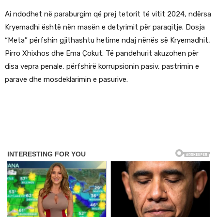
Ai ndodhet në paraburgim që prej tetorit të vitit 2024, ndërsa
Kryemadhi është nën masën e detyrimit për paraqitje. Dosja
“Meta” përfshin gjithashtu hetime ndaj nënës së Kryemadhit,
Pirro Xhixhos dhe Ema Çokut. Të pandehurit akuzohen për
disa vepra penale, përfshirë korrupsionin pasiv, pastrimin e
parave dhe mosdeklarimin e pasurive.