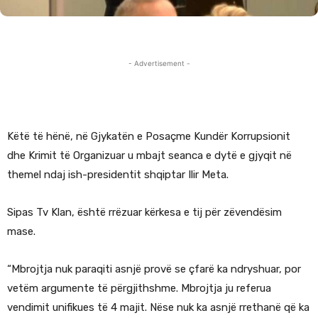
- Advertisement -
Këtë të hënë, në Gjykatën e Posaçme Kundër Korrupsionit
dhe Krimit të Organizuar u mbajt seanca e dytë e gjyqit në
themel ndaj ish-presidentit shqiptar Ilir Meta.
Sipas Tv Klan, është rrëzuar kërkesa e tij për zëvendësim
mase.
“Mbrojtja nuk paraqiti asnjë provë se çfarë ka ndryshuar, por
vetëm argumente të përgjithshme. Mbrojtja ju referua
vendimit unifikues të 4 majit. Nëse nuk ka asnjë rrethanë që ka