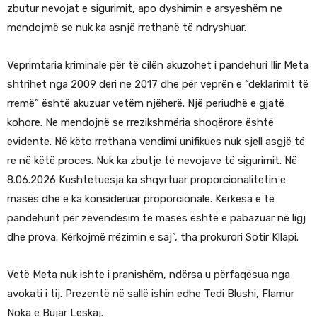
zbutur nevojat e sigurimit, apo dyshimin e arsyeshëm ne
mendojmë se nuk ka asnjë rrethanë të ndryshuar.
Veprimtaria kriminale për të cilën akuzohet i pandehuri Ilir Meta
shtrihet nga 2009 deri ne 2017 dhe për veprën e “deklarimit të
rremë” është akuzuar vetëm njëherë. Një periudhë e gjatë
kohore. Ne mendojnë se rrezikshmëria shoqërore është
evidente. Në këto rrethana vendimi unifikues nuk sjell asgjë të
re në këtë proces. Nuk ka zbutje të nevojave të sigurimit. Në
8.06.2026 Kushtetuesja ka shqyrtuar proporcionalitetin e
masës dhe e ka konsideruar proporcionale. Kërkesa e të
pandehurit për zëvendësim të masës është e pabazuar në ligj
dhe prova. Kërkojmë rrëzimin e saj”, tha prokurori Sotir Kllapi.
Vetë Meta nuk ishte i pranishëm, ndërsa u përfaqësua nga
avokati i tij. Prezentë në sallë ishin edhe Tedi Blushi, Flamur
Noka e Bujar Leskaj.