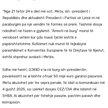
“Nga 21 tetor 24 e deri më sot, Meta, ish -president i
Republikës dhe aktualisht President i Partisë së Lirisë rri në
paraburgim pa një vendim të formës së prerë. Tashmë dosja
ndodhet në fazën e gjykimit. “Arresti në burg” mund të
vendoset vetëm kur çdo masë tjetër është e
papërshtatshme. Kufizimet nuk mund të tejkalojnë
parashikimet e Konventës Europiane të të Drejtave të Njeriut,
është shprehur avokati i Metës.
Edhe më herët, GJKKO e la në burg ish-presidentin,
pavarësisht se ai kishte ofruar 50 mijë euro garanci pasurore.
Meta akuzohet për tre vepra penale, të cilat iu komunikuan më
4 gusht 2025, sa i përket dosjes CEZ/DIA dhe lobimit në
SHBA. Ai akuzohet për fshehje pasurie, pastrim parash dhe
korrupsion.