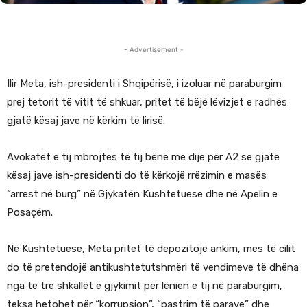
- Advertisement -
Ilir Meta, ish-presidenti i Shqipërisë, i izoluar në paraburgim
prej tetorit të vitit të shkuar, pritet të bëjë lëvizjet e radhës
gjatë kësaj jave në kërkim të lirisë.
Avokatët e tij mbrojtës të tij bënë me dije për A2 se gjatë
kësaj jave ish-presidenti do të kërkojë rrëzimin e masës
“arrest në burg” në Gjykatën Kushtetuese dhe në Apelin e
Posaçëm.
Në Kushtetuese, Meta pritet të depozitojë ankim, mes të cilit
do të pretendojë antikushtetutshmëri të vendimeve të dhëna
nga të tre shkallët e gjykimit për lënien e tij në paraburgim,
teksa hetohet për “korrupsion”, “pastrim të parave” dhe