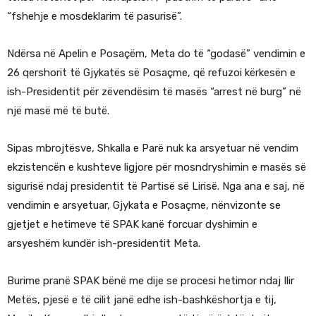
“fshehje e mosdeklarim të pasurisë”.
Ndërsa në Apelin e Posaçëm, Meta do të “godasë” vendimin e
26 qershorit të Gjykatës së Posaçme, që refuzoi kërkesën e
ish-Presidentit për zëvendësim të masës “arrest në burg” në
një masë më të butë.
Sipas mbrojtësve, Shkalla e Parë nuk ka arsyetuar në vendim
ekzistencën e kushteve ligjore për mosndryshimin e masës së
sigurisë ndaj presidentit të Partisë së Lirisë. Nga ana e saj, në
vendimin e arsyetuar, Gjykata e Posaçme, nënvizonte se
gjetjet e hetimeve të SPAK kanë forcuar dyshimin e
arsyeshëm kundër ish-presidentit Meta.
Burime pranë SPAK bënë me dije se procesi hetimor ndaj Ilir
Metës, pjesë e të cilit janë edhe ish-bashkëshortja e tij,