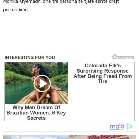
Monika Kryemadhi dhe tre persona të tjerë është drejt
përfundimit.